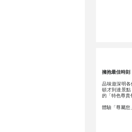
擁抱最佳時刻
品味遊深明各
頓才到達景點
的「特色尊貴
體驗「尊屬您