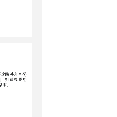
長途跋涉舟車勞
刻，打造尊屬您
樂事。