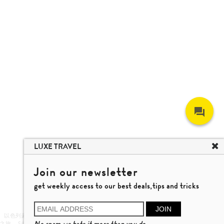
LUXE TRAVEL
Join our newsletter
get weekly access to our best deals,tips and tricks
JOIN
以色列豪華旅行團
越南旅遊
芽莊 旅遊
峴港 旅遊
No spam,we hate it more than you do.
之旅
Silversea Cruises
Klook & KKDay
Kuoni & Jetour