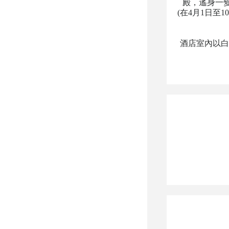
殿，遙身一變為
(在4月1日
酒店室內以白