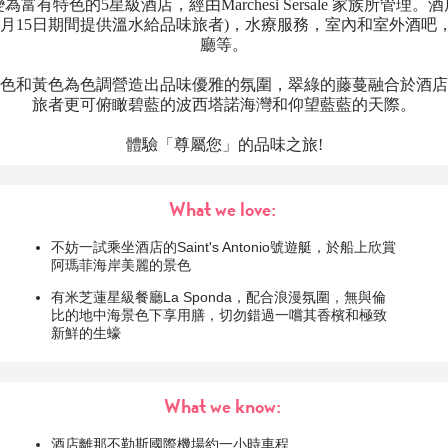
富有特色的5星級酒店，經由Marchesi Sersale 家族所管理
至10月15日期間提供溫水給品味旅者)，水療服務，室內和室外酒吧
廳等。
色和黃色為色調營造出品味優雅的氛圍，翠綠的藤蔓融合於酒店
旅者更可俯瞰碧藍的波西塔諾海灣和仰望藍藍的天際。
體驗「尊屬您」的品味之旅!
What we love:
不妨一試乘坐酒店的Saint's Antonio號遊艇，於船上欣賞
阿瑪菲海岸美麗的景色
有米芝蓮星級餐廳La Sponda，配合浪漫氛圍，無與倫
比的地中海景色下享用膳，切勿錯過一嚐其香檳和極致
新鮮的生蠔
What we know:
酒店離那不勒斯國際機場約一小時車程