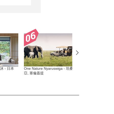
沐 - 日本
One Nature Nyaruswiga - 坦桑尼
Alila Jabal Akhdar 
亞, 塞倫蓋提
拉伯聯合大公國), 阿曼