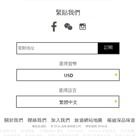
緊貼我們
訂閱
選擇貨幣
USD
選擇語言
繁體中文
關於我們
聯絡我們
加入我們
旅遊網站地圖
楊廸深品味遊
條款及細則
© 2026 品味遊有限公司
牌照號碼 353662
善 最新消息
銀海郵輪
非洲動物大遷徙
Park Hyatt
Peninsula 半島酒店
古巴包團
北海道旅遊
摩洛哥 旅遊
度身訂造豪華旅行團
度身訂造養生方案
度身訂造紅葉