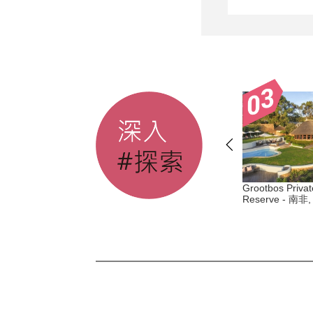
ice Simplon-Orient-
Six Senses Duxton - 新加坡, 丹
Grootbos Privat
歐洲出發
Reserve - 南
戎巴葛