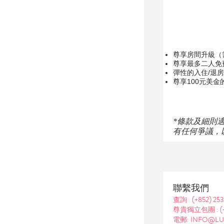
尊享房間升級（
尊享最多二人免
彈性的入住/退
尊享100元美
*條款及細則
有任何爭議，
聯繫我們
查詢 :
(+852) 25
尊貴獨立包團 :
(
電郵: INFO@LU