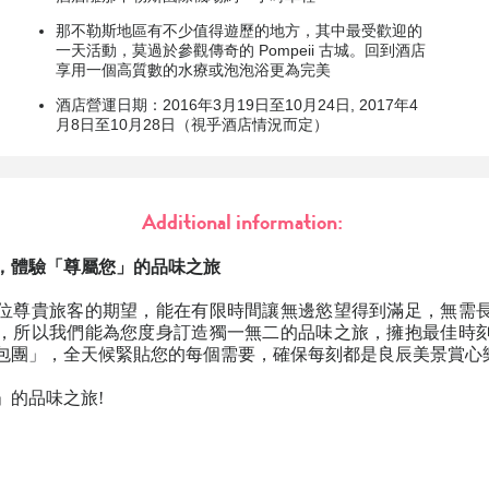
那不勒斯地區有不少值得遊歷的地方，其中最受歡迎的
一天活動，莫過於參觀傳奇的 Pompeii 古城。回到酒店
享用一個高質數的水療或泡泡浴更為完美
酒店營運日期：2016年3月19日至10月24日, 2017年4
月8日至10月28日（視乎酒店情況而定）
Additional information:
，體驗「尊屬您」的品味之旅
位尊貴旅客的期望，能在有限時間讓無邊慾望得到滿足，無需
，所以我們能為您度身訂造獨一無二的品味之旅，擁抱最佳時
包團」，全天候緊貼您的每個需要，確保每刻都是良辰美景賞心
」的品味之旅!