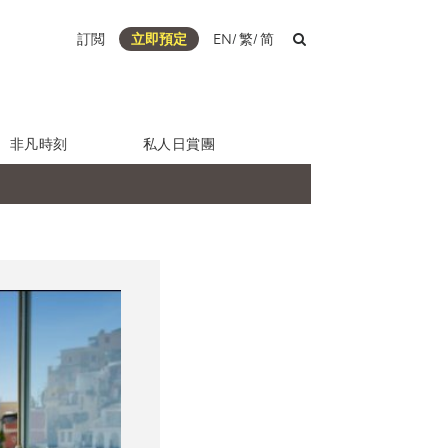
訂閲
立即預定
EN
/
繁
/
简
非凡時刻
私人日賞團