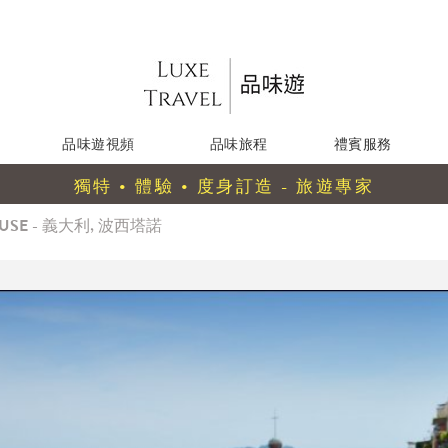
品味遊視頻
品味旅程
禮賓服務
獨特 • 體驗 • 度身訂造 - 旅遊專家
ENUSE - 義大利, 波西塔諾