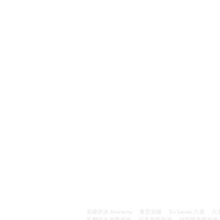
安縵伊沐 Amanemu
養雲安縵
Six Senses 六善
六
馬爾代夫豪華旅遊
日本豪華旅遊
紐西蘭豪華旅遊