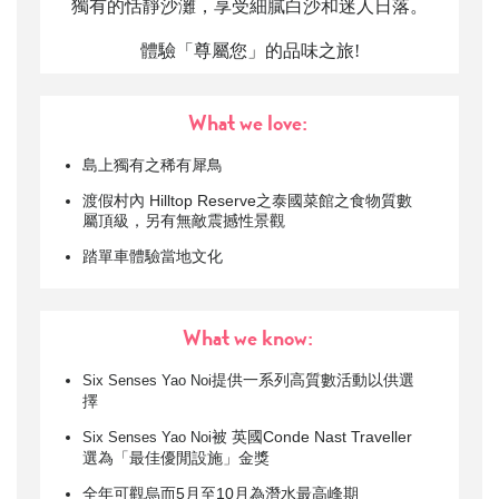
獨有的恬靜沙灘，享受細膩白沙和迷人日落。
體驗「尊屬您」的品味之旅!
What we love:
島上獨有之稀有犀鳥
渡假村內 Hilltop Reserve之泰國菜館之食物質數
屬頂級，另有無敵震撼性景觀
踏單車體驗當地文化
What we know:
提供一系列高質數活動以供選
Six Senses Yao Noi
擇
被 英國Conde Nast Traveller
Six Senses Yao Noi
選為「最佳優閒設施」金獎
全年可觀烏而5月至10月為潛水最高峰期