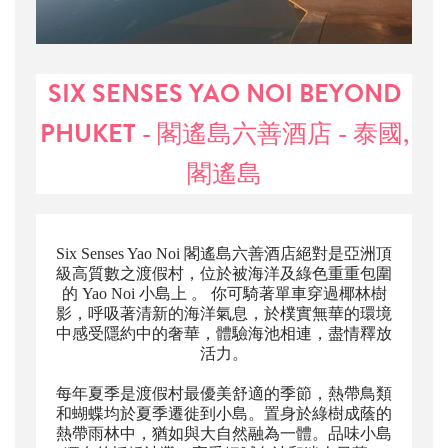
SIX SENSES YAO NOI BEYOND
PHUKET - 閣遙島六善酒店 - 泰國,
閣遙島
Six Senses Yao Noi 閣遙島六善酒店絕對是亞洲頂
級高質數之渡假村，位於被海洋及綠色重重包圍
的 Yao Noi 小島上 。 你可騎著單車穿過椰林樹
影，呼吸著清新的海洋氣息，於樸實無華的環境
中感受隱約中的奢華，體驗海池相連，盡情釋放
活力。
每年夏季是渡假村最優美舒適的季節，熱帶鳥類
和蝴蝶均於夏季遷徙到小島。置身於綠樹成蔭的
熱帶雨林中，猶如與大自然融為一體。品味小島