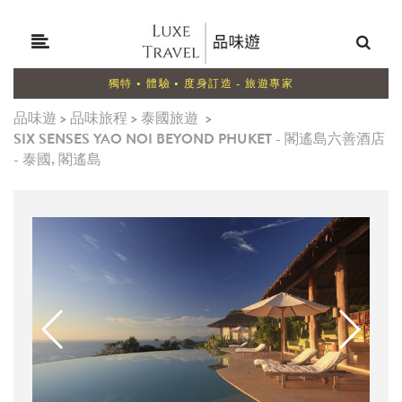
獨特 • 體驗 • 度身訂造 - 旅遊專家
品味遊
>
品味旅程
>
泰國旅遊
>
SIX SENSES YAO NOI BEYOND PHUKET - 閣遙島六善酒店
- 泰國, 閣遙島