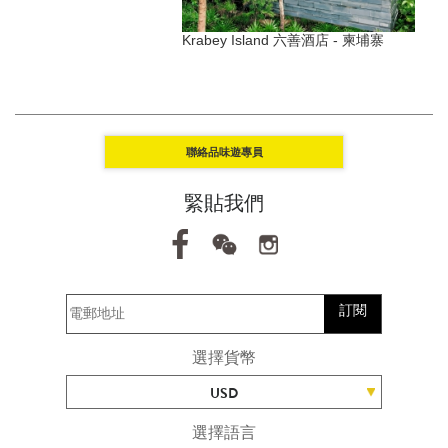
s Kaplankaya - 博德魯姆,
Krabey Island 六善酒店 - 柬埔寨
S
聯絡品味遊專員
緊貼我們
訂閱
選擇貨幣
USD
選擇語言