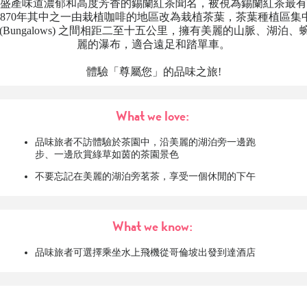
盛產味道濃郁和高度芳香的錫蘭紅茶聞名，被視為錫蘭紅茶最有
1870年其中之一由栽植咖啡的地區改為栽植茶葉，茶葉種植區集
(Bungalows) 之間相距二至十五公里，擁有美麗的山脈、湖泊
麗的瀑布，適合遠足和踏單車。
體驗「尊屬您」的品味之旅!
What we love:
品味旅者不訪體驗於茶園中，沿美麗的湖泊旁一邊跑
步、一邊欣賞綠草如茵的茶園景色
不要忘記在美麗的湖泊旁茗茶，享受一個休閒的下午
What we know:
品味旅者可選擇乘坐水上飛機從哥倫坡出發到達酒店