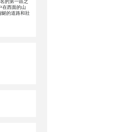
名的第一區之
中在西面的山
、蜿蜒的道路和壯