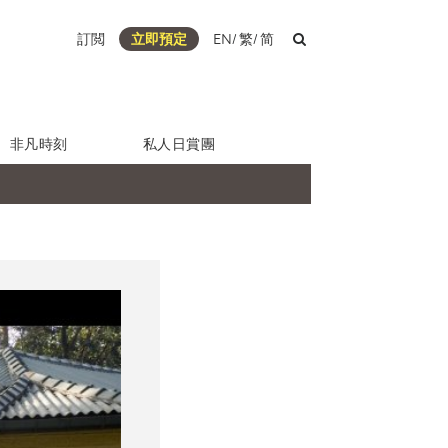
訂閲
立即預定
EN
/
繁
/
简
非凡時刻
私人日賞團