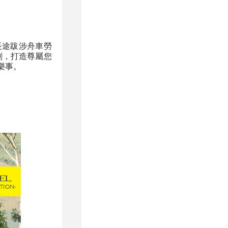
長途跋涉舟車勞
刻，打造尊屬您
樂事。