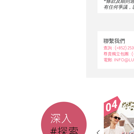
*條款及細則
有任何爭議，
聯繫我們
查詢 :
(+852) 25
尊貴獨立包團 :
(
電郵: INFO@LU