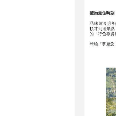
擁抱最佳時刻
品味遊深明各
頓才到達景點
的「特色尊貴
體驗「尊屬您