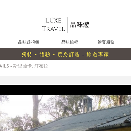
品味遊視頻
品味旅程
禮賓服務
獨特 • 體驗 • 度身訂造 - 旅遊專家
RAILS - 斯里蘭卡, 汀布拉