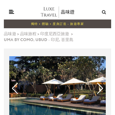
獨特 • 體驗 • 度身訂造 - 旅遊專家
品味遊
>
品味旅程
>
印度尼西亞旅遊
>
UMA BY COMO, UBUD - 印尼, 峇里島