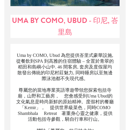
UMA BY COMO, UBUD - 印尼, 峇
里島
Uma by COMO, Ubud 為您提供峇里式豪華設施,
從餐飲到SPA 到高雅的住宿體驗 – 全置於青翠的
稻田和島嶼小山中. 46 間客房, 套房及度假屋均
散發出傳統的印尼村莊魅力, 同時睡房以至無邊
際泳池都不失現代感。
尊屬您的當地專業英語導遊帶領您探索包括寺
廟，山野和工藝房， 您會感受到Uma Ubud的
文化氣息是時尚新鮮的原始精神。度假村的餐廳
「Kemir」， 提供世界級菜色，同時COMO
Shambhala Retreat 著重身心靈之健康，提供
活動包括寺參觀，騎自行車和行山。