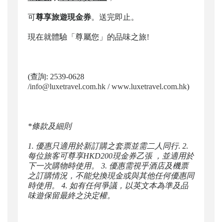
可
尊享旅遊現金券
。送完即止。
現在就體驗「尊屬您」的品味之旅!
(查詢: 2539-0628
/
info@luxetravel.com.hk
/
www.luxetravel.com.hk
)
*
條款及細則
1.
優惠只適用於新訂購之套票並需二人同行
. 2.
每位旅客可尊享
HKD200
現金券乙張
，並適用於
下一次購物時使用。
3.
優惠需視乎酒店及機票
之訂購情況，不能兌換現金或與其他任何優惠同
時使用。
4.
如有任何爭議，以英文本為準及品
味遊保留最終之決定權。