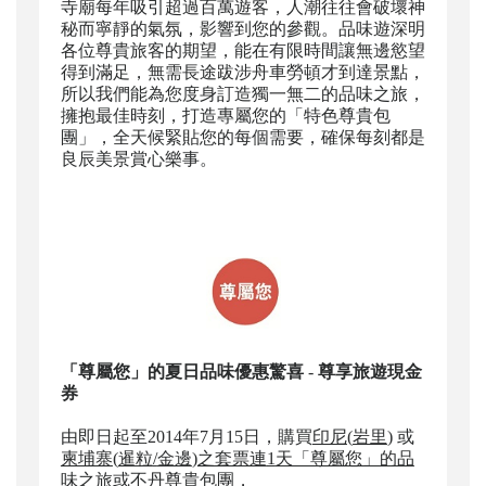
寺廟每年吸引超過百萬遊客，人潮往往會破壞神
秘而寧靜的氣氛，影響到您的參觀。品味遊深明
各位尊貴旅客的期望，能在有限時間讓無邊慾望
得到滿足，無需長途跋涉舟車勞頓才到達景點，
所以我們能為您度身訂造獨一無二的品味之旅，
擁抱最佳時刻，打造專屬您的「特色尊貴包
團」，全天候緊貼您的每個需要，確保每刻都是
良辰美景賞心樂事。
「尊屬您」的夏日品味優惠驚喜
-
尊享旅遊現金
券
由即日起至2014年7月15日，購買
印尼
(
岩里
)
或
柬埔寨
(
暹粒
/
金邊
)
之套票連
1
天「尊屬您」的品
味之旅
或
不丹尊貴包團
，