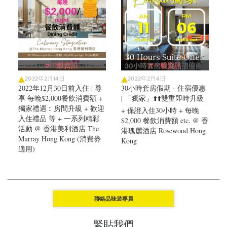
#一般資訊
#一般資訊
2022年2月14日
2022年2月4日
2022年12月30日前入住 | 尊
30小時套房假期 - 住宿優惠
享 每晚$2,000餐飲消費額 +
| 「獨家」⬆️⬆️雙重即時升級
獨家禮遇︰房間升級 + 歡迎
+ 保證入住30小時 + 每晚
入住禮品 等 + 一系列精彩
$2,000 餐飲消費額 etc. @ 香
活動 @ 香港美利酒店 The
港瑰麗酒店 Rosewood Hong
Murray Hong Kong (消費劵
Kong
適用)
聯絡品味遊專員
緊貼我們