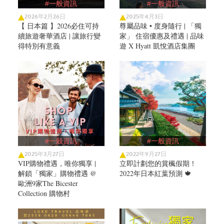
#一般資訊
#一般資訊
2026年2月26日
2025年4月3日
【 日本篇 】2026必住可持
尊屬品味 • 度身隨行 | 「獨
續旅遊奢華酒店 | 讓旅行變
家」 住宿優惠及禮遇 | 品味
得特別有意義
遊 X Hyatt 凱悅酒店集團
#一般資訊
#一般資訊
2025年3月27日
2022年9月27日
VIP購物禮遇，唯你獨享 |
立即計劃您的賞楓假期！
解鎖「獨家」購物禮遇 @
2022年日本紅葉預測 🍁
歐洲9家The Bicester
Collection 購物村