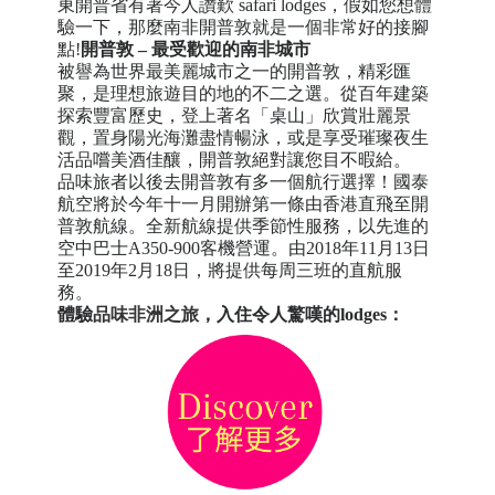
東開普省有著今人讚歎 safari lodges，假如您想體
驗一下，那麼南非開普敦就是一個非常好的接腳
點!
開普敦 – 最受歡迎的南非城市
被譽為世界最美麗城市之一的開普敦，精彩匯
聚，是理想旅遊目的地的不二之選。從百年建築
探索豐富歷史，登上著名「桌山」欣賞壯麗景
觀，置身陽光海灘盡情暢泳，或是享受璀璨夜生
活品嚐美酒佳釀，開普敦絕對讓您目不暇給。
品味旅者以後去開普敦有多一個航行選擇！國泰
航空將於今年十一月開辦第一條由香港直飛至開
普敦航線。全新航線提供季節性服務，以先進的
空中巴士A350-900客機營運。由2018年11月13日
至2019年2月18日，將提供每周三班的直航服
務。
體驗
品味非洲之旅
，入住令人驚嘆的lodges：