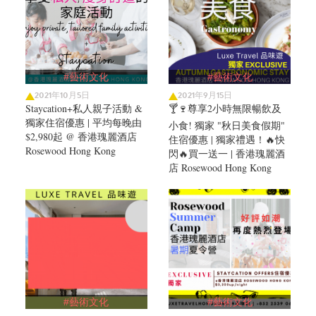
#藝術文化
#藝術文化
2021年10月5日
2021年9月15日
Staycation+私人親子活動 &
🍸🍷尊享2小時無限暢飲及
獨家住宿優惠 | 平均每晚由
小食! 獨家 "秋日美食假期"
$2,980起 @ 香港瑰麗酒店
住宿優惠 | 獨家禮遇！🔥快
Rosewood Hong Kong
閃🔥買一送一 | 香港瑰麗酒
店 Rosewood Hong Kong
#藝術文化
#藝術文化