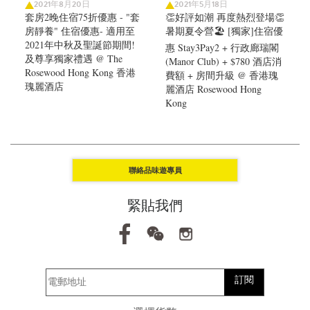
2021年8月20日
2021年5月18日
套房2晚住宿75折優惠 - "套
👏好評如潮 再度熱烈登場👏
房靜養" 住宿優惠- 適用至
暑期夏令營🏖️ [獨家]住宿優
2021年中秋及聖誕節期間!
惠 Stay3Pay2 + 行政廊瑞閣
及尊享獨家禮遇 @ The
(Manor Club) + $780 酒店消
Rosewood Hong Kong 香港
費額 + 房間升級 @ 香港瑰
瑰麗酒店
麗酒店 Rosewood Hong
Kong
聯絡品味遊專員
緊貼我們
訂閱