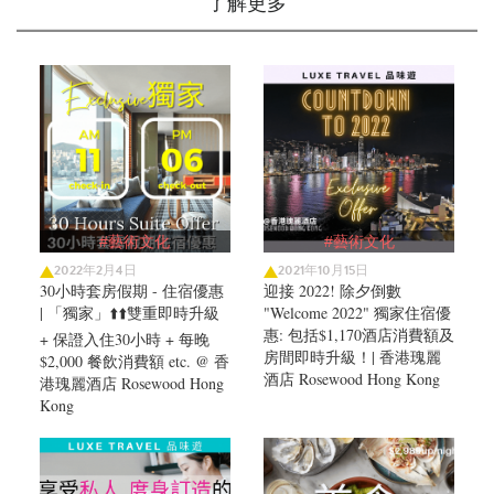
了解更多
#藝術文化
#藝術文化
2022年2月4日
2021年10月15日
30小時套房假期 - 住宿優惠
迎接 2022! 除夕倒數
| 「獨家」⬆️⬆️雙重即時升級
"Welcome 2022" 獨家住宿優
惠: 包括$1,170酒店消費額及
+ 保證入住30小時 + 每晚
房間即時升級！| 香港瑰麗
$2,000 餐飲消費額 etc. @ 香
酒店 Rosewood Hong Kong
港瑰麗酒店 Rosewood Hong
Kong