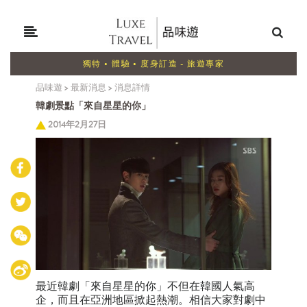
獨特 • 體驗 • 度身訂造 - 旅遊專家
品味遊
>
最新消息
>
消息詳情
韓劇景點「來自星星的你」
2014年2月27日
最近韓劇「來自星星的你」不但在韓國人氣高
企，而且在亞洲地區掀起熱潮。相信大家對劇中