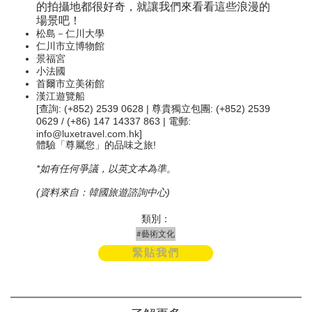
的拍攝地都很好奇，就讓我們來看看這些浪漫的
場景吧！
松島－仁川大學
仁川市立博物館
景福宮
小法國
首爾市立美術館
漢江遊覽船
[查詢: (+852) 2539 0628 | 尊貴獨立包團: (+852) 2539
0629 / (+86) 147 14337 863 | 電郵:
info@luxetravel.com.hk
]
體驗「尊屬您」的品味之旅!
*如有任何爭議，以英文本為準。
(資料來自：韓國旅遊諮詢中心)
類別：
#藝術文化
緊貼我們