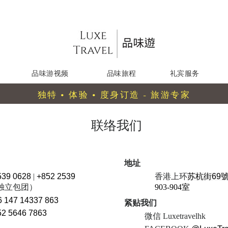
品味游视频
品味旅程
礼宾服务
独特 • 体验 • 度身订造 - 旅游专家
联络我们
地址
539 0628
|
+852 2539
香港上环
苏杭街69號 T
独立包团）
903-904室
6 147 14337 863
紧贴我们
52 5646 7863
微信 Luxetravelhk