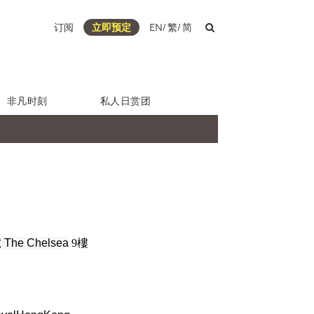
订阅
立即预定
EN
/
繁
/
简
非凡时刻
私人日赏团
he Chelsea
9樓