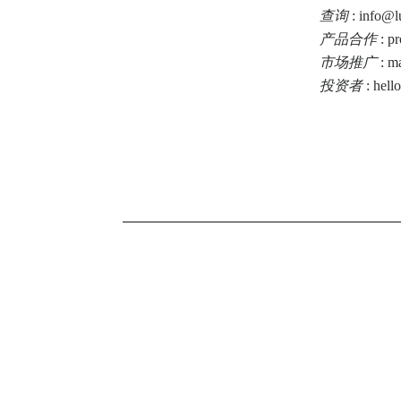
查询
: info@l
产品合作
: p
市场推广
: m
投资者
: hell