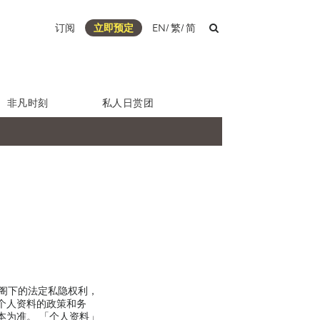
订阅
立即预定
EN
/
繁
/
简
非凡时刻
私人日赏团
尊重阁下的法定私隐权利，
个人资料的政策和务
本为准。 「个人资料」