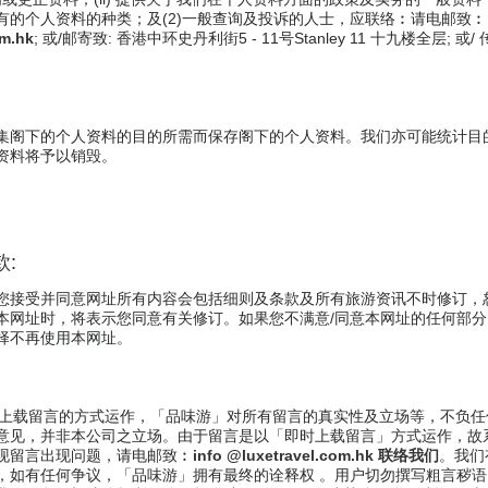
有的个人资料的种类；及(2)一般查询及投诉的人士，应联络︰请电邮致︰
om.hk
; 或/邮寄致: 香港中环史丹利街5 - 11号Stanley 11 十九楼全层; 或/
集阁下的个人资料的目的所需而保存阁下的个人资料。我们亦可能统计目
资料将予以销毁。
款:
您接受并同意网址所有内容会包括细则及条款及所有旅游资讯不时修订，
本网址时，将表示您同意有关修订。如果您不满意/同意本网址的任何部
择不再使用本网址。
以即时上载留言的方式运作，「品味游」对所有留言的真实性及立场等，不负
意见，并非本公司之立场。由于留言是以「即时上载留言」方式运作，故
现留言出现问题，请电邮致︰
info @luxetravel.com.hk 联络我们
。我们
，如有任何争议，「品味游」拥有最终的诠释权 。用户切勿撰写粗言秽