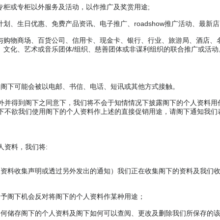
专柜或专柜以外服务及活动，以作推广及奖赏用途;
划、生日优惠、免费产品资讯、电子推广、roadshow推广活动、最新店
与购物商场、百货公司、信用卡、现金卡、银行、行业、旅游局、酒店、
、文化、艺术或音乐团体/组织、慈善团体或非谋利组织的联合推广或活动
，阁下可能会被以电邮、书信、电话、短讯或其他方式接触。
外并得到阁下之同意下，我们将不会于知情情况下披露阁下的个人资料用
下不欲我们使用阁下的个人资料作上述的直接促销用途，请阁下通知我们
人资料，我们将:
人资料收集声明或透过另外发出的通知）我们正在收集阁下的资料及我们
给予阁下机会反对将阁下的个人资料作某种用途；
如何储存阁下的个人资料及阁下如何可以查阅、更改及删除我们所保存的