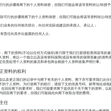
可行的步骤将阁下的个人资料保密，但我们可能会将该等资料转让/转授
际可行的步骤将阁下的个人资料保密，但我们可能会将该等资料转让/转
我们业务的任何相关部分，向任何实际或建议的承授人、承让人；
律有责任向其作出披露的任何人士。
外，阁下的资料(不论以任何方式储存)将只限于我们巳获授权查阅该等的
人资料，将以一个独立以及设有密码保障(或设有相等的保障形象)的资料
定负责处理个人资料的雇员和承包商会根据个人资料收集声明行事。
更正资料的权利
取以及更正我们的记录中与阁下有关的个人资料。阁下亦可要求我们从任
下的个人资料。为行使阁下的权行，请按下文的传真号码、邮寄地址或电
)。在回应阁下的要求时，我们可能要求阁下提供若干关于阁下的资料，以
日内回应阁下的要求，但我们可能就此向阁下收取合理的费用。
隐主任
)查阅或更正资料；(ii) 提供关于我们在个人资料方面的政策及实务的一般资料；