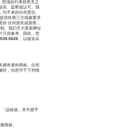
源时，您须自行承担有关之
核实、监察或认可。我
，均不承担任何责任。
能提供给第三方或被要求
受的 任何损失或损害，
编制。我们尽力更新网址
片只供参考。因此，您
2539-0628
。 以核实从
关拥有者的商标。任何
储存，但您可于下列情
 「品味游」并不授予
注册商标。