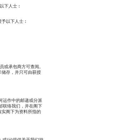
予以下人士︰
授予以下人士︰
雇员或承包商方可查阅。
库储存，并只可由获授
何运作中的邮递或分派
邮联络我们，并在阁下
核实阁下为资料所指的
或(iii)提供关于我们持