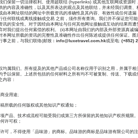
们保留一切法律权利。使用超联结 (hyperlinks) 或其他互联网或资
供的内容及准确性，以及其所表达的观点及其他联结，并未经我们调查、
或由本网址联结的网址中所载资讯的准确性及其内容、有效性或任何遗漏
行任何联线或离线接触或交易 之前，须作所有查询。我们并不保证您可
资讯的安全性。对于因经由本网址与任何其他网址接触或互动的结果而遭
对我们提出任何索偿的权利。 (ii)本网址由我们的内部及外部资源真诚
对本网址所载的资讯的完整性及准确性作出任何陈述或提供任何保证。图
行事之前，与我们联络(邮致︰
info@luxetravel.com.hk
或至电:
(+852) 
。
权均属我们。所有提及的其他产品或公司名称仅用于识别之用，并属于相
均予以保留。上述所包括的任何材料之所有均不可被复制、传送、下载或
之内容：
商业用途;
原稿所载的任何版权或其他知识产权通知；
项产品、技术或流程可能受我们或第三方所保留的其他知识产权所规限。
任何许可权；
面许可，不得使用「品味游」的商标。品味游的商标是品味游有限公司的