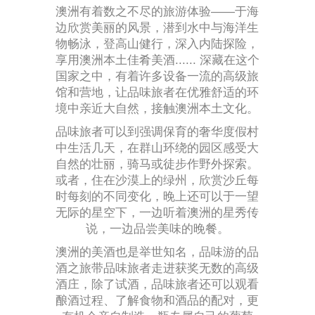
澳洲有着数之不尽的旅游体验——于海
边欣赏美丽的风景，潜到水中与海洋生
物畅泳，登高山健行，深入内陆探险，
享用澳洲本土佳肴美酒...... 深藏在这个
国家之中，有着许多设备一流的高级旅
馆和营地，让品味旅者在优雅舒适的环
境中亲近大自然，接触澳洲本土文化。
品味旅者可以到强调保育的奢华度假村
中生活几天，在群山环绕的园区感受大
自然的壮丽，骑马或徒步作野外探索。
或者，住在沙漠上的绿州，欣赏沙丘每
时每刻的不同变化，晚上还可以于一望
无际的星空下，一边听着澳洲的星秀传
说，一边品尝美味的晚餐。
澳洲的美酒也是举世知名，品味游的品
酒之旅带品味旅者走进获奖无数的高级
酒庄，除了试酒，品味旅者还可以观看
酿酒过程、了解食物和酒品的配对，更