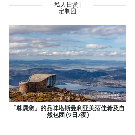
私人日赏 |
定制团
「尊属您」的品味塔斯曼利亚美酒佳肴及自
然包团 (9日7夜)