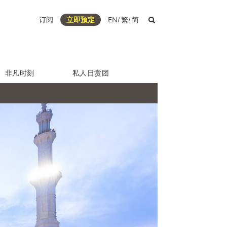
订阅
立即预定
EN
/
繁
/
简
非凡时刻
私人日赏团