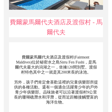
費爾蒙馬爾代夫酒店及渡假村 - 馬
爾代夫
費爾蒙
馬爾代夫酒店及渡假村(Fairmont 
Maldives)位於秘密水之島Sirru Fen Fushi，是馬
爾代夫最大的潟湖之一，坐擁120間別墅。渡假
村特色其中之一就是其200米
長
的泳池。
另外，孩子們肯定會喜歡這裡的兒童俱樂部所提
供的各種活動。還有一個適合活躍青少年的戶外
青少年俱樂部。品味旅者可以沿著渡假村9公里
長的珊瑚礁潛水和浮潛，從而近距離接觸豐富的
海洋生物。