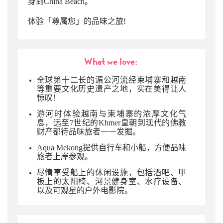
身到China Beach。
体验「尊属您」的品味之旅!
What we love:
全球第十二长的湄公河流经柬埔寨和越南
等重要文化历史遗产之地，实在美得让人
惊叹！
游河时体验越南与柬埔寨的浓厚文化气
息，远至7世纪的Khmer皇朝到现代的佛教
财产都待品味旅者一一发掘。
Aqua Mekong提供自行车和小船，方便品味
旅者上岸参观。
尽情享受船上的休闲设施，包括酒吧、甲
板上的
太阳椅、河景健身室、水疗设备、
以及可观星的户外电影院。