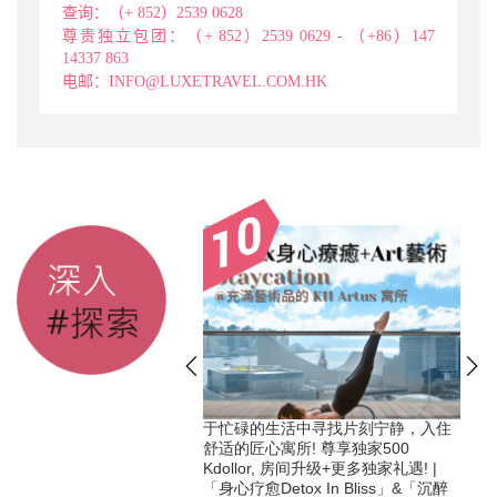
查询：（+ 852）2539 0628
尊贵独立包团：（+ 852）2539 0629 - （+86）147
14337 863
电邮：INFO@LUXETRAVEL.COM.HK
mp 复活节亲子Staycation
于忙碌的生活中寻找片刻宁静，入住
店 | 儿童活动体验 + [独
舒适的匠心寓所! 尊享独家500
Kdollor, 房间升级+更多独家礼遇! |
「身心疗愈Detox In Bliss」&「沉醉