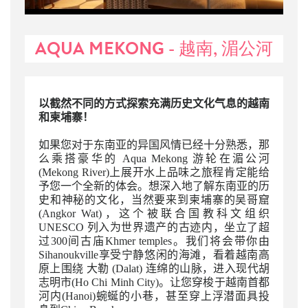
AQUA MEKONG - 越南, 湄公河
以截然不同的方式探索充满历史文化气息的越南
和柬埔寨！
如果您对于东南亚的异国风情已经十分熟悉，那
么乘搭豪华的 Aqua Mekong 游轮在湄公河
(Mekong River)上展开水上品味之旅程肯定能给
予您一个全新的体会。想深入地了解东南亚的历
史和神秘的文化，当然要来到柬埔寨的吴哥窟
(Angkor Wat)，这个被联合国教科文组织
UNESCO 列入为世界遗产的古迹内，坐立了超
过300间古庙Khmer temples。我们将会带你由
Sihanoukville享受宁静悠闲的海滩，看着越南高
原上围绕 大勒 (Dalat) 连绵的山脉，进入现代胡
志明市(Ho Chi Minh City)。让您穿梭于越南首都
河内(Hanoi)蜿蜒的小巷，甚至穿上浮潜面具投