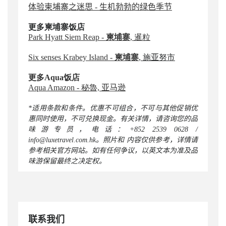
体验柬埔寨之迷思 - 生机勃勃的绿色季节
更多柬埔寨
饭店
Park Hyatt Siem Reap -
柬埔寨
, 暹粒
Six senses Krabey Island -
柬埔寨
, 施
亚
努市
更多
Aqua
饭店
Aqua Amazon - 秘魯,
亚马逊
*
适用条款和条件。优惠不可组合，不可与其他促销优
惠同时使用，不可兑换现金。有关详情，请咨询您的品
味游专员，电话：+852 2539 0628 /
info@luxetravel.com.hk。照片和 内容仅供参考，详情请
参考相关官方网站。如有任何争议，以英文本为准及品
味游保留最终之决定权。
联系我们