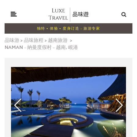
独特 • 体验 • 度身订造 - 旅游专家
品味游
>
品味旅程
>
越南旅游
>
NAMAN - 納曼度假村 - 越南, 峴港