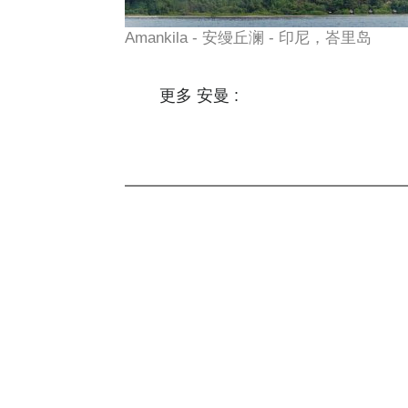
Amankila - 安缦丘澜 - 印尼，峇里岛
更多 安曼 :