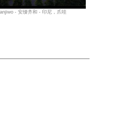
anjiwo - 安缦齐和 - 印尼，爪哇