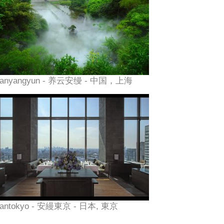
anyangyun - 养云安缦 - 中国，上海
antokyo - 安縵東京 - 日本, 東京