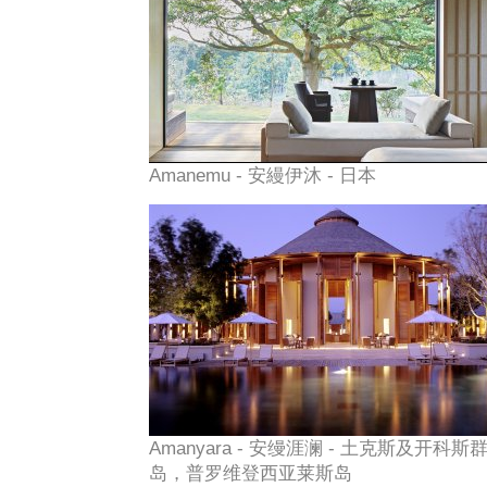
Amanemu - 安縵伊沐 - 日本
Amanyara - 安缦涯澜 - 土克斯及开科斯
岛，普罗维登西亚莱斯岛