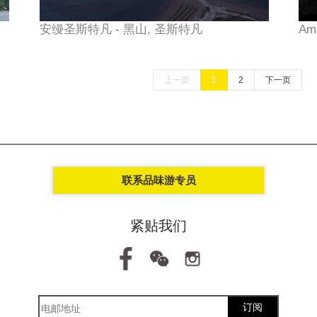
安缦圣斯特凡 - 黑山, 圣斯特凡
Am
上一页
1
2
下一页
联系品味游专员
紧贴我们
订阅