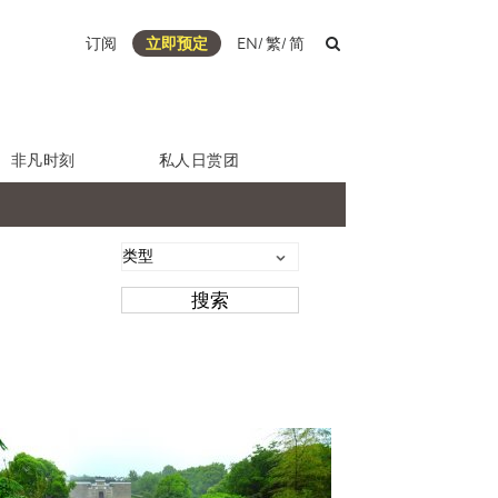
订阅
立即预定
EN
/
繁
/
简
非凡时刻
私人日赏团