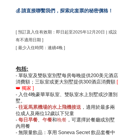
💰 請直接聯繫我們，探索此套票的秘密價格！
[ 預訂及入住有效期：即日起至2025年12月20日 | 或設
有不適用日期 ]
[ 最少入住時間：連續4晚 ]
包括:
- 單臥室及雙臥室別墅每房每晚提供200美元酒店
消費額；三臥室或更大別墅提供300
酒店消費額
[
👑
獨家 ]
- 入住4晚
豪華
單臥室、雙臥室水上
別墅
或沙灘別
墅
。
-
往返馬累機場的水上飛機接送
，適用於最多兩
位成人及兩位12歲以下兒童
-
每日早餐
、
午餐
和
晚餐
，可選擇於餐廳或別墅
內用餐
-
無限量
飲品：享用 Soneva Secret 飲品套餐中