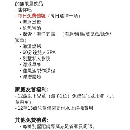
的無限量飲品
- 迷你吧
-
每日免費體驗
（每日選擇一項）：
•
海豚巡遊
•
釣魚冒險
•
探索「海洋五霸」（海豚/海龜/魔鬼魚/鯨魚/
鯊魚）
•
海灘燒烤
•
60分鐘雙人SPA
•
別墅私人影院
•
漂浮早餐
•
雞尾酒製作課程
•
浮潛體驗
家庭友善福利:
- 12歲以下兒童（最多2位）免費住宿及用餐（兒
童菜單）
- 12至13歲兒童僅需支付水上飛機費用
其他免費禮遇:
•
每棟別墅配備專屬赤足管家及廚師。