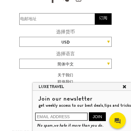
订阅
选择货币
USD
选择语言
简体中文
关于我们
联络我们
LUXE TRAVEL
加入我们
高端旅游网站地图
Join our newsletter
杨廸深品味游
get weekly access to our best deals,tips and tricks
条款及细则
© 2026 品味游有限公司
JOIN
牌照号码 353662
No spam,we hate it more than you do.
了解更多