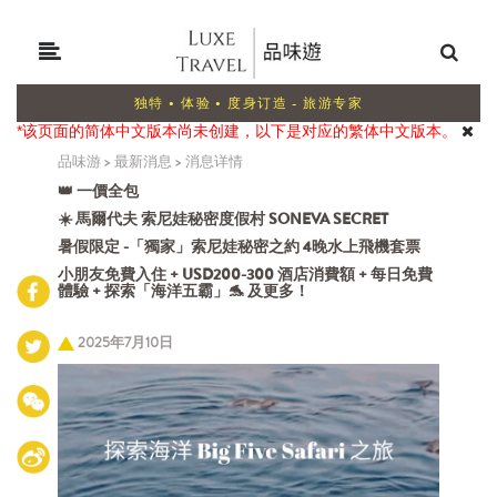
独特 • 体验 • 度身订造 - 旅游专家
*该页面的简体中文版本尚未创建，以下是对应的繁体中文版本。
品味游
>
最新消息
>
消息详情
👑 一價全包
☀️ 馬爾代夫 索尼娃秘密度假村 SONEVA SECRET
暑假限定 -「獨家」索尼娃秘密之約 4晚水上飛機套票
小朋友免費入住 + USD200-300 酒店消費額 + 每日免費
體驗 + 探索「海洋五霸」🐬 及更多！
2025年7月10日