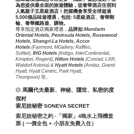
為您提供最全面的旅遊體驗
，
從奢華酒店住宿到
人氣親子
五星級
酒店
！
把握機會享受全球超過
5,000個品味遊禮遇，包括: 5星級
酒店、奢華郵
輪、奢華鐵路遊、購物
。
尊享指定酒店獨家禮遇，
品牌如:
Mandarin
Oriental Hotels,
Peninsula Hotels, Rosewood
Hotels, Shangri-La Hotels,
Accor
Hotels
(Fairmont, MGallery, Raffles,
Sofitel)
,
IHG Hotels
(Indigo, InterContinental,
Kimpton, Regent)
,
Hilton
Hotels
(Conrad, LXR,
Waldorf Astoria) &
Hyatt Hotels
(Andaz, Grand
Hyatt, Hyatt Centric, Park Hyatt,
Thompson)
等。
🟡
馬爾代夫最新、神秘、隱世、私密的度
假村
索尼娃秘密 SONEVA SECRET
索尼娃秘密之約 -「獨家」4晚水上飛機套
票 ( 一價全包 + 小朋友免費入住）