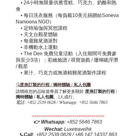
•
24小時無限量供應雪糕、巧克力、奶酪和熟
食
•
每日洗衣服務（每負載10美元捐贈給Soneva
Namoona NGO）
•
定時瑜伽與冥想課程
•
天文台觀星體驗
•
每週雞尾酒派對
•
非機動水上運動
•
The Den 免費兒童活動（入住期間可免費參
與至少3項）：彩繪臉譜 / 尋寶遊戲 / 珊瑚礁浮潛
/ 觀星
•
果汁、巧克力或無酒精雞尾酒製作課程
🔍
度身訂製的行程 / 獨特體驗 / 私人包團
請聯絡您的品味遊專員了解更多關於
度身訂製的行程 /
獨特體驗 / 私人包團
。2人成行。
電話
: +852 2539 0628 / Whatsapp: +852 5646 7863
>>>>>>>>>>>>>>>>>>>>>>>>>>>>>>>>>>
👉
Whatsapp
:
+852 5646 7863
Wechat
: Luxetravelhk
📞
Call
: +852 2539 0628 / +86 147 14337 863