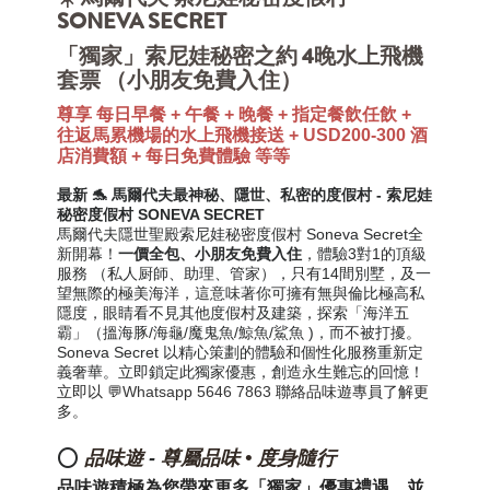
SONEVA SECRET
「獨家」索尼娃秘密之約 4晚水上飛機
套票 （小朋友免費入住）
尊享 每日早餐 + 午餐 + 晚餐 + 指定餐飲任飲 +
往返馬累機場的水上飛機接送 + USD200-300 酒
店消費額 + 每日免費體驗 等等
最新 🐬 馬爾代夫最神秘、隱世、私密的度假村 - 索尼娃
秘密度假村 SONEVA SECRET
馬爾代夫隱世聖殿索尼娃秘密度假村 Soneva Secret全
新開幕！
一價全包、小朋友免費入住
，體驗3對1的頂級
服務 （私人厨師、助理、管家），只有14間別墅，及一
望無際的極美海洋，這意味著你可擁有無與倫比極高私
隱度，眼睛看不見其他度假村及建築，探索「海洋五
霸」（搵海豚/海龜/魔鬼魚/鯨魚/鯊魚 )，而不被打擾。
Soneva Secret 以精心策劃的體驗和個性化服務重新定
義奢華。立即鎖定此獨家優惠，創造永生難忘的回憶！
立即以 💬
Whatsapp 5646 7863
聯絡品味遊專員了解更
多。
⭕
品味遊
-
尊屬品味 • 度身隨行
品味遊積極為您帶來更多「獨家」優惠禮遇，並