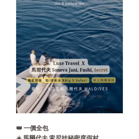
👑 一價全包
☀️ 馬爾代夫 索尼娃秘密度假村