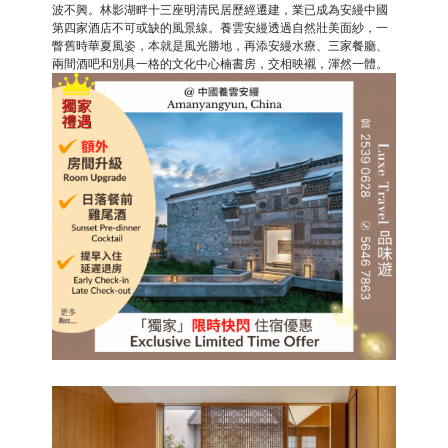
波不興。林影湖畔十三座明清民居歷經遷建，業已成為安縵中國
第四家酒店不可或缺的風景線。養雲安縵透過自然壯美面紗，一
瞥舊時華夏風姿，本就是風光勝地，再添安縵水療、三家餐廳、
兩間酒吧和別具一格的文化中心楠書房，交相映襯，渾然一體。