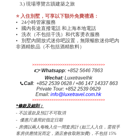
3.) 現場導覽古蹟建築之旅
⭐ 入住別墅，可享以下額外免費禮遇：
• 24小時管家服務
• 國內長途直撥電話 和上海本地電話
• 洗衣（不包括干洗）和代客燙衣服務
• 別墅內開放式迷你吧設置，無限暢飲迷你吧內
非酒精飲品（不包括酒精飲料）
>>>>>>>>>>>>>>>>>>>>>>>>>>>>>>>>>>
👉
Whatsapp
:
+852 5646 7863
Wechat
: Luxetravelhk
📞
Call
: +852 2539 0628 / +86 147 14337 863
Private Tour: +852 2539 0629
Email:
info@luxetravel.com.hk
>>>>>>>>>>>>>>>>>>>>>>>>>>>>>>>>>>
*條款及細則︰
-
不設退款及預訂不可取消
- 優惠只適用於指定日期
- 房價以兩人每晚入住一間套房計 (如三人入住，需視乎
客房供應情況而定，酒店會收取附加費)，不包括 15%