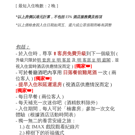
[ 最短入住晚數：2 晚 ]
*以上房價以港元計算，不包括 15%
酒店服務費
及稅項
*以上價格會因入住日期如周五、週六或公眾假期而略有調整
包括︰
-
於入住時，尊享
⬆️
客房免費
升級
到下一個級別
(
升級只限於
明 套房
明 客居
及
明 客居
明 庭閣
，並
至
至
[
獨家👑]
視入住當時酒店供應情況而定 )
-
可於餐廳酒吧內享用
日落餐前雞尾酒
一次
( 兩
位客人 )
[獨家👑]
-
提早入住和延遲退房
( 視酒店供應情況而定 )
[獨家👑]
-
每日早餐 ( 兩位客人 )
- 每天補充一次迷你吧（酒精飲料除外）
- 入住期間，每人可於「楠書房」參加一次文化
體驗（根據酒店活動時間表）
- 獨一無二的養雲安縵之旅：
1.) 在 IMAX 戲院觀看紀錄片
2.) 樟樹下的祈福儀式