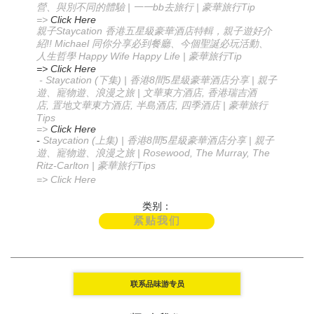
|
bb
|
Tip
營、與別不同的體驗
一一
去旅行
豪華旅行
=>
Click Here
Staycation
親子
香港五星級豪華酒店特輯，親子遊好介
!! Michael
紹
同你分享必到餐廳
、今個聖誕必玩活動
、
Happy Wife Happy Life |
Tip
人生哲學
豪華旅行
=> Click Here
- Staycation (
) |
8
5
|
下集
香港
間
星級豪華酒店分享
親子
|
,
遊、寵物遊、浪漫之旅
文華東方酒店
香港瑞吉酒
,
,
,
|
店
置地文華東方酒店
半島酒店
四季酒店
豪華旅行
Tips
=>
Click Here
-
Staycation (
) |
8
5
|
上集
香港
間
星級豪華酒店分享
親子
| Rosewood, The Murray, The
遊、寵物遊、浪漫之旅
Ritz-Carlton |
Tips
豪華旅行
=> Click Here
类别：
紧贴我们
联系品味游专员