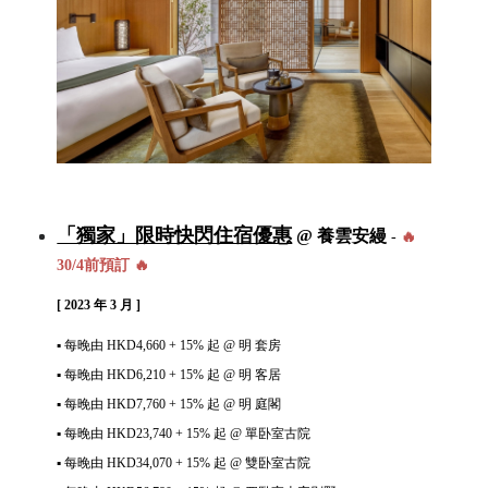
「獨家」限時快閃住宿優惠
@ 養雲安縵
-
🔥
30/4前預訂 🔥
[ 2023 年 3 月 ]
▪
每晚由 HKD4,660
+ 15% 起
@ 明 套房
▪
每晚由
HKD6,210
+ 15%
起
@ 明 客居
▪
每晚由
HKD7,760
+ 15%
起
@ 明 庭閣
▪
每晚由
HKD23,740
+ 15%
起
@ 單卧室古院
▪
每晚由
HKD34,070
+ 15%
起
@
雙卧室古院