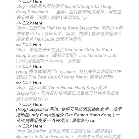
=> Click Here
Vlog - 港島香格里拉酒店 Island Shangri-La Hong
Kong Staycation | 「全新」設計豪華閣海景房、米芝蓮
香港餐廳「珀翠」體驗 | 豪華旅行Tip
=> Click Here
Vlog -
The Hari Hong Kong Staycation
最新
實測日本料
Zoku |
|
理餐廳
頂級和牛、海膽、拖羅
窺探頂層超特大
Hari Suite
露台套房
飽覽香港夜景
=>
Click Here
Vlog -
Mandarin Oriental Hong
香港文華東方酒店
Kong Staycation
The Mandarin Club
《最新文華閣》
|
The Aubrey
日式居酒屋
、文華廳
=> Click Here
[Vlog]
Staycation |
VIP
香港瑰麗酒店
特色海景套房開箱
| The Best View Of Hong Kong |
Tip
體驗
豪華旅行
=> Click Here
Vlog -
Upper House Hong Kong
型人玩轉
奕居
Staycation -
香港最神秘酒店
日式風格設計
特大海景套
|
Tip
房
豪華旅行
=> Click Here
(Vlog) Staycation
!
香港
窺探五星級酒店總統套房，荷里
Lady Gaga
Ritz Carlton Hong Kong |
活明星
也推介
一
|
Tip
邊欣賞香港夜景
一邊去浸浴
豪華旅行
=> Click Here
Vlog Staycation
|
置地文華東方酒店
巨型圓形浴缸
Bespoke Bathtub Experience
、於香港五星級酒店內露