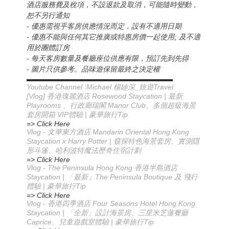
酒店服務費及稅項，不設退款及取消，可能隨時變動，
恕不另行通知
- 優惠需視乎客房供應情況而定，設有不適用日期
- 優惠不能與任何其它推廣或特惠房價一起使用; 及不適
用於團體訂房
- 每天客房數量及餐廳座位供應有限，預訂先到先得
- 圖片只供參考。品味遊保留最終之決定權
▬▬▬▬▬▬▬▬▬▬▬▬▬▬▬▬▬▬▬▬▬▬
Youtube Channel :Michael
_
Travel
楊廸深
旅遊
[Vlog] 香港瑰麗酒店 Rosewood Staycation | 最新
Playrooms 、行政廊瑞閣 Manor Club、多個超級海景
套房開箱 VIP體驗 | 豪華旅行Tip
=> Click Here
Vlog -
Mandarin Oriental Hong Kong
文華東方酒店
Staycation x Harry Potter |
窺探特色海景套房、實測隱
形斗篷、哈利波特魔法歷奇住宿計劃
=> Click Here
Vlog - The Peninsula Hong Kong 香港半島酒店
Staycation | 「最新」The Peninsula Boutique 及 飛行
體驗 | 豪華旅行Tip
=> Click Here
Vlog - 香港四季酒店 Four Seasons Hotel Hong Kong
Staycation | 「全新」設計海景房、三星米芝蓮餐廳
Caprice、兒童遊戲室體驗 | 豪華旅行Tip