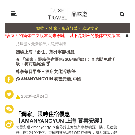
独特 • 体验 • 度身订造 - 旅游专家
*该页面的简体中文版本尚未创建，以下是对应的繁体中文版本。
品味游
>
最新消息
>
消息详情
體驗上海「必住」郊外寧靜桃源
🔥 「獨家」限時住宿優惠: 30/4前預訂： ⬆️ 房間免費升
級 + 餐前雞尾酒 🍸
尊享每日早餐 + 酒店文化活動 等
@ AMANYANGYUN 養雲安縵, 中國
2023年2月24日
「獨家」限時住宿優惠
【AMANYANGYUN 上海 養雲安縵】
養雲安縵 Amanyangyun 坐落於上海郊外寧靜桃源一隅，是建築
與生態保護的佳作。香樟園林歷經精心留存修護，湖面如鏡，碧