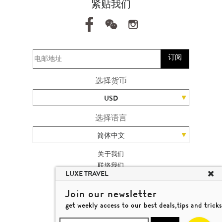
紧贴我们
订阅
选择货币
USD
选择语言
简体中文
关于我们
联络我们
LUXE TRAVEL
加入我们
高端旅游网站地图
Join our newsletter
杨廸深品味游
get weekly access to our best deals,tips and tricks
条款及细则
© 2026 品味游有限公司