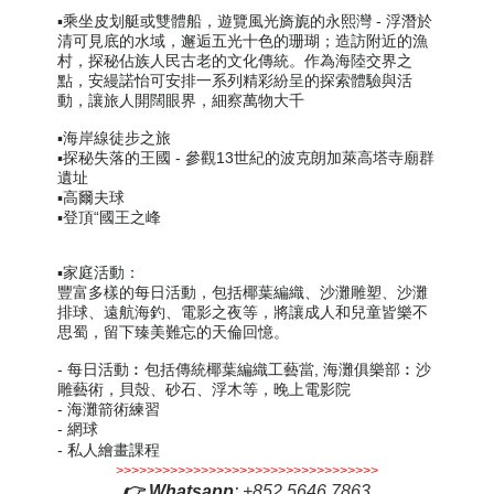
▪️乘坐皮划艇或雙體船，遊覽風光旖旎的永熙灣 - 浮潛於
清可見底的水域，邂逅五光十色的珊瑚；造訪附近的漁
村，探秘佔族人民古老的文化傳統。作為海陸交界之
點，安縵諾怡可安排一系列精彩紛呈的探索體驗與活
動，讓旅人開闊眼界，細察萬物大千
▪️
海岸線徒步之旅
▪️
探秘失落的王國 - 參觀13世紀的波克朗加萊高塔寺廟群
遺址
▪️
高爾夫球
▪️
登頂“國王之峰
▪️
家庭活動：
豐富多樣的每日活動，包括椰葉編織、沙灘雕塑、沙灘
排球、遠航海釣、電影之夜等，將讓成人和兒童皆樂不
思蜀，留下臻美難忘的天倫回憶。
- 每日活動︰包括傳統椰葉編織工藝當, 海灘俱樂部︰沙
雕藝術，貝殼、砂石、浮木等，晚上電影院
- 海灘箭術練習
- 網球
- 私人繪畫課程
>>>>>>>>>>>>>>>>>>>>>>>>>>>>>>>>>>
👉
Whatsapp
:
+852 5646 7863