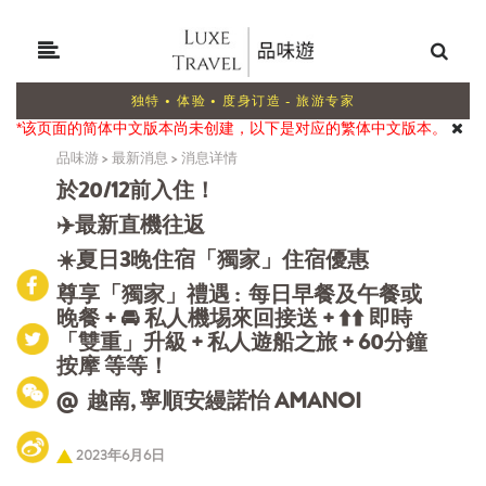
独特 • 体验 • 度身订造 - 旅游专家
*该页面的简体中文版本尚未创建，以下是对应的繁体中文版本。
品味游
>
最新消息
>
消息详情
於20/12前入住！
✈️最新直機往返
☀️夏日3晚住宿「獨家」住宿優惠
尊享「獨家」禮遇 : 每日早餐及午餐或
晚餐 + 🚘 私人機埸來回接送 + ⬆️⬆️ 即時
「雙重」升級 + 私人遊船之旅 + 60分鐘
按摩 等等！
@ 越南, 寧順安縵諾怡 AMANOI
2023年6月6日