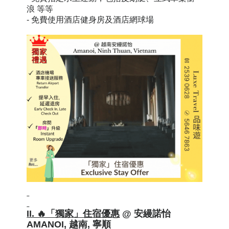
浪 等等
-
免費使用酒店健身房及酒店網球場
II. 🔥「獨家」住宿優惠
@ 安縵諾怡
AMANOI, 越南, 寧順