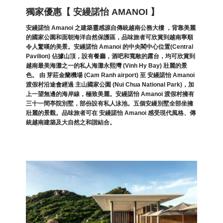
獨家優惠【 安縵諾怡 AMANOI 】
安縵諾怡 Amanoi 之建築靈感源自傳統越南公務大樓 ，背靠美麗
的國家公園和面朝海洋自然保護區，品味旅者可欣賞到越南寧順
令人驚嘆的美景。安縵諾怡 Amanoi 的中央閣中心位置(Central
Pavilion) 佔據山頂，設有餐廳，酒吧和寬敞的露台，均可欣賞到
越南最美海灘之一的私人海灘永熙灣 (Vinh Hy Bay) 壯麗的景
色。 由 芽莊金蘭機場 (Cam Ranh airport) 至 安縵諾怡 Amanoi
渡假村沿途會經過 主山國家公園 (Nui Chua National Park)，加
上一望無邊的海岸線，極致美麗。安縵諾怡 Amanoi 渡假村擁有
三十一間亭院別墅，部份設有私人泳池。五個安縵別墅全部坐擁
壯麗的景觀。品味旅者可在 安縵諾怡 Amanoi 感受現代風格、傳
統越南建築及大自然之和諧結合。