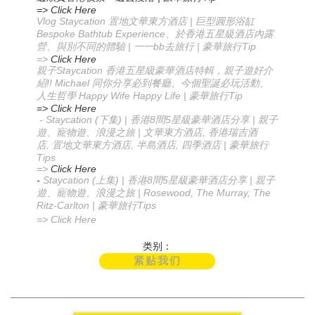
=> Click Here
Vlog Staycation
|
置地文華東方酒店
巨型圓形浴缸
Bespoke Bathtub Experience
、於香港五星級酒店內露
|
bb
|
Tip
營、與別不同的體驗
一一
去旅行
豪華旅行
=>
Click Here
Staycation
親子
香港五星級豪華酒店特輯，親子遊好介
!! Michael
紹
同你分享必到餐廳
、今個聖誕必玩活動
、
Happy Wife Happy Life |
Tip
人生哲學
豪華旅行
=> Click Here
- Staycation (
) |
8
5
|
下集
香港
間
星級豪華酒店分享
親子
|
,
遊、寵物遊、浪漫之旅
文華東方酒店
香港瑞吉酒
,
,
,
|
店
置地文華東方酒店
半島酒店
四季酒店
豪華旅行
Tips
=>
Click Here
-
Staycation (
) |
8
5
|
上集
香港
間
星級豪華酒店分享
親子
| Rosewood, The Murray, The
遊、寵物遊、浪漫之旅
Ritz-Carlton |
Tips
豪華旅行
=> Click Here
类别：
紧贴我们