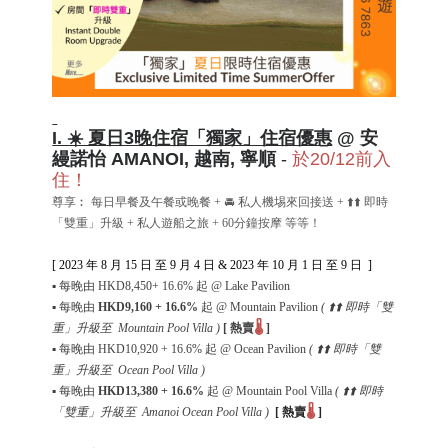
I. ☀️ 夏日3晚住宿「獨家」住宿優惠
@ 安
縵諾怡 AMANOI, 越南, 寧順
-
於20/12前入
住！
尊享︰ 每日早餐及午餐或晚餐 + 🚘 私人機埸來回接送 + ⬆️⬆️ 即時
「雙重」升級 + 私人遊船之旅 + 60分鐘按摩 等等！
[ 2023 年 8 月 15 日 至 9 月 4 日 &
2023 年 10 月 1 日 至 9 日
]
▪
每晚由
HKD8,450
+ 16.6%
起
@ Lake Pavilion
▪
每晚由
HKD
9,160 + 16.6%
起
@ Mountain Pavilion
(
⬆️⬆️ 即時「雙
🌡️
重」升級至
Mountain Pool Villa
)
[
熱賣
]
▪
每晚由
HKD
10,920 + 16.6%
起
@ Ocean Pavilion
(
⬆️⬆️ 即時「雙
重」升級至
Ocean Pool Villa
)
▪
每晚由
HKD13,380
+ 16.6%
起
@ Mountain Pool Villa
(
⬆️⬆️ 即時
🌡️
「雙重」升級至
Amanoi Ocean Pool Villa
)
[
熱賣
]