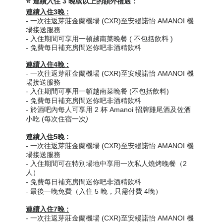
⭐ 連續入住 3 晚或以上的額外禮遇：
連續入住3晚 :
-
一次往返芽莊金蘭機場 (CXR)至安縵諾怡 AMANOI 機
場接送服務
- 入住期間可享用一頓越南菜晚餐 ( 不包括飲料 )
-
免費
每日補充
房間迷你吧非酒精飲料
連續入住4晚 :
-
一次往返芽莊金蘭機場 (CXR)至安縵諾怡 AMANOI 機
場接送服務
- 入住期間可享用一頓越南菜晚餐 (不包括飲料)
- 免費每日補充房間迷你吧非酒精飲
料
-
於酒吧
內每人可享用 2 杯 Amanoi 招牌雞尾酒及佐酒
小吃 (每次住宿一次
)
連續入住5晚 :
-
一次往返芽莊金蘭機場 (CXR)至安縵諾怡 AMANOI 機
場接送服務
- 入住期間可在特別場地中享用一次私人燒烤晚餐（2
人）
-
免費
每日補充
房間迷你吧非酒精飲料
- 最後一晚免費（入住 5 晚，只需付費 4晚）
連續入住7晚 :
-
一次往返芽莊金蘭機場 (CXR)至安縵諾怡 AMANOI 機