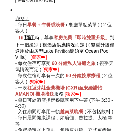
[
需最少連續入住3晚 ]
包括︰
-
每日
早餐 + 午餐或晚餐
( 餐廳單點菜單 )
( 2 位
客人 )
-
⬆️⬆️
預訂
時，尊享
客房免費
「即時雙重升級」
到
下一個級別
(
視酒店供應情況而定 )
( 雙重升級僅
適用於由房型Lake
Pavilio
n
開始至 Ocean Pool
Villa）
[獨家👑]
- 每次住宿可享受
60 分鐘私人遊船之旅
(
視乎天
氣情況而定
)
[獨家👑]
-
每次住宿可享有一次的
60 分鐘按摩療程
( 2 位
客人 )
[獨家👑]
- 一次
往返芽莊金蘭機場 (CXR)至安縵諾怡
AMANOI
機場接送
服務
[獨家👑]
- 每日可於酒店指定餐廳享用下午茶 (下午 3:30 -
4:30)
- 入住期間可享用一頓
越南菜晚餐
( 不包括飲料 )
-
每日晨間健康課程，如瑜伽、普拉提、太極 等
等
-
免費指定水上運動，包括皮划艇、立式單槳衝