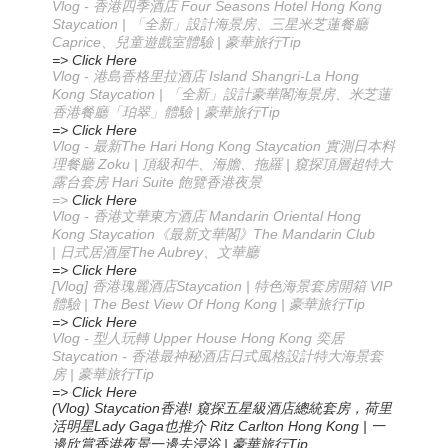
Vlog - 香港四季酒店 Four Seasons Hotel Hong Kong
Staycation | 「全新」設計海景房、三星米芝蓮餐廳
Caprice、兒童遊戲室體驗 | 豪華旅行Tip
=> Click Here
Vlog - 港島香格里拉酒店 Island Shangri-La Hong
Kong Staycation | 「全新」設計豪華閣海景房、米芝蓮
香港餐廳「珀翠」體驗 | 豪華旅行Tip
=> Click Here
Vlog -
The Hari Hong Kong Staycation
最新
實測日本料
Zoku |
|
理餐廳
頂級和牛、海膽、拖羅
窺探頂層超特大
Hari Suite
露台套房
飽覽香港夜景
=>
Click Here
Vlog -
Mandarin Oriental Hong
香港文華東方酒店
Kong Staycation
The Mandarin Club
《最新文華閣》
|
The Aubrey
日式居酒屋
、文華廳
=> Click Here
[Vlog]
Staycation |
VIP
香港瑰麗酒店
特色海景套房開箱
| The Best View Of Hong Kong |
Tip
體驗
豪華旅行
=> Click Here
Vlog -
Upper House Hong Kong
型人玩轉
奕居
Staycation -
香港最神秘酒店
日式風格設計
特大海景套
|
Tip
房
豪華旅行
=> Click Here
(Vlog) Staycation
!
香港
窺探五星級酒店總統套房，荷里
Lady Gaga
Ritz Carlton Hong Kong |
活明星
也推介
一
|
Tip
邊欣賞香港夜景
一邊去浸浴
豪華旅行