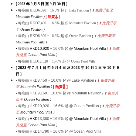
[ 2023 年 9 月 5 日 至 9 月 30 日 ]
▪ 每晚由
HKD6,690
+ 16.6% 起
@ Lake Pavilion
(
⬆️ 免費升級至
🌡️
Mountain Pavilion
)
[ 熱賣
]
▪
每晚由
HKD
7,400 + 16.6%
起
@ Mountain Pavilion
(
⬆️
免費升級
至
Ocean Pavilion
)
▪
每晚由
HKD
8,800 + 16.6%
起
@ Ocean Pavilion
(
⬆️
免費升級至
Mountain Pool Villa
)
▪
每晚由
HKD10,920
+ 16.6%
起
@ Mountain Pool Villa
(
⬆️
免費
升級至
Ocean Pool Villa
)
▪
每晚由
HKD
12,320
+ 16.6%
起
@ Ocean Pool Villa
[ 2023 年 7 月 1 日 至 9 月 4 日
及 2023 年 10 月 1 日 至 10 月 9
日 ]
▪
每晚由
HKD8,450
+ 16.6%
起
@ Lake Pavilion
(
⬆️
免費升級
🌡️
至
Mountain Pavilion
)
[
熱賣
]
▪
每晚由
HKD
9,160 + 16.6%
起
@ Mountain Pavilion
(
⬆️
免費升
級至
Ocean Pavilion
)
▪
每晚由
HKD
10,920 + 16.6%
起
@ Ocean Pavilion
(
⬆️
免費升級
至
Mountain Pool Villa
)
▪
每晚由
HKD
13,380
+ 16.6%
起
@ Mountain Pool Villa
(
⬆️
免費
升級至
Ocean Pool Villa
)
▪
每晚由
HKD
14,790
+ 16.6%
起
@ Ocean Pool Villa