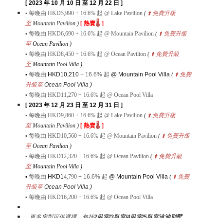
[ 2023 年 10 月 10 日 至 12 月 22 日 ]
▪
每晚由
HKD5,990
+ 16.6%
起
@ Lake Pavilion
(
⬆️
免費升級
🌡️
至
Mountain Pavilion
)
[ 熱賣
]
▪
每晚由
HKD
6,690 + 16.6%
起
@ Mountain Pavilion
(
⬆️
免費升級
至
Ocean Pavilion
)
▪
每晚由
HKD
8,450 + 16.6%
起
@ Ocean Pavilion
(
⬆️
免費升級
至
Mountain Pool Villa
)
▪
每晚由
HKD10,210
+ 16.6%
起
@ Mountain Pool Villa
(
⬆️
免費
升級至
Ocean Pool Villa
)
▪
每晚由
HKD11,270
+ 16.6%
起
@ Ocean Pool Villa
[ 2023 年 12 月 23 日 至 12 月 31 日 ]
▪
每晚由
HKD9,860
+ 16.6%
起
@ Lake Pavilion
(
⬆️
免費升級
🌡️
至
Mountain Pavilion
)
[ 熱賣
]
▪
每晚由
HKD
10,560 + 16.6%
起
@ Mountain Pavilion
(
⬆️
免費升級
至
Ocean Pavilion
)
▪
每晚由
HKD
12,320 + 16.6%
起
@ Ocean Pavilion
(
⬆️
免費升級
至
Mountain Pool Villa
)
▪
每晚由
HKD1
4,790
+ 16.6%
起
@ Mountain Pool Villa
(
⬆️
免費
升級至
Ocean Pool Villa
)
▪
每晚由
HKD16,200
+ 16.6%
起
@ Ocean Pool Villa
...更多房型可供選擇，包括
2臥室/
3臥室
/4臥室/5臥室泳池別墅
，