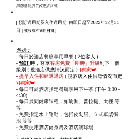
請聯繫我們了解更多詳情。
[
預訂
適用期及
入住適用期: 由即日起至2023年12月31
日 |
]
或設有不適用日期
包括︰
-
每日於酒店餐廳享用早餐
(
2位客人 )
-
預訂
時，尊享
客房免費
「即時」升級
到下一個
級別
(
視酒店供應情況而定 )
[獨家👑]
-
提早入住和延遲退房
( 視酒店入住供應情況而定
)
[獨家👑]
- 每日可於酒店指定餐廳享用下午茶 (下午 3:30 -
4:30)
-
每日晨間健康課程，如瑜伽、普拉提、太極 等
等
-
免費指定水上運動，包括皮划艇、立式單槳衝
浪 等等
-
免費使用酒店健身房及酒店網球場