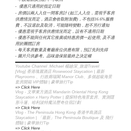
- 優惠只適用於指定日期
- 房價以兩人入住一間客房計 (如三人入住，需視乎客房
供應情況而定，酒店會收取附加費)，不包括16.6%服務
費，不設退款及取消，可能隨時變動，恕不另行通知
- 優惠需視乎客房供應情況而定，設有不適用日期
- 優惠不能與任何其它推廣或特惠房價一起使用; 及不適
用於團體訂房
- 每天客房數量及餐廳座位供應有限，預訂先到先得
- 圖片只供參考。品味遊保留最終之決定權
▬▬▬▬▬▬▬▬▬▬▬▬▬▬▬▬▬▬▬▬▬▬
Youtube Channel :Michael
_
Travel
楊廸深
旅遊
[Vlog] 香港瑰麗酒店 Rosewood Staycation | 最新
Playrooms 、行政廊瑞閣 Manor Club、多個超級海景
套房開箱 VIP體驗 | 豪華旅行Tip
=> Click Here
Vlog -
Mandarin Oriental Hong Kong
文華東方酒店
Staycation x Harry Potter |
窺探特色海景套房、實測隱
形斗篷、哈利波特魔法歷奇住宿計劃
=> Click Here
Vlog - The Peninsula Hong Kong 香港半島酒店
Staycation | 「最新」The Peninsula Boutique 及 飛行
體驗 | 豪華旅行Tip
=> Click Here