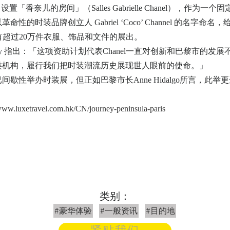
设置「香奈儿的房间」（Salles Gabrielle Chanel），作
的底层，以革命性的时装品牌创立人 Gabriel ‘Coco’ Channel 的
超过20万件衣服、饰品和文件的展出。
Pavlovsky 指出：「这项资助计划代表Chanel一直对创新和巴黎
iera 这类机构，履行我们把时装潮流历史展现世人眼前的使命。」
自2013年起已间歇性举办时装展，但正如巴黎市长Anne Hidalgo所
/www.luxetravel.com.hk/CN/journey-peninsula-paris
类别：
#豪华体验
#一般资讯
#目的地