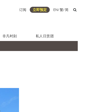
订阅
立即预定
EN
/
繁
/
简
非凡时刻
私人日赏团