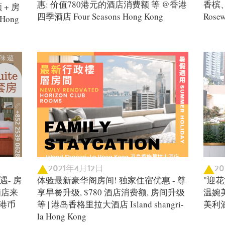
惠: 价值780港元的酒店消费额 等 @香港
香槟
额 + 房
四季酒店 Four Seasons Hong Kong
Rose
Hong
2021年4月12日
2
- 房
体验最新豪华阁房间! 独家住宿优惠 - 尊
"迎花
酒店来
享早餐升级, $780 酒店消费额, 房间升级
温婉
值港币
等 | 港岛香格里拉大酒店 Island shangri-
美利酒店
la Hong Kong