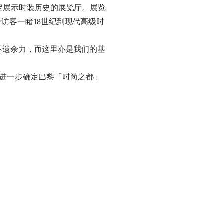
为一个固定展示时装历史的展览厅。展览
名字命名，给访客一睹18世纪到现代高级时
市的发展不遗余力，而这里亦是我们的基
言，此举更进一步确定巴黎「时尚之都」