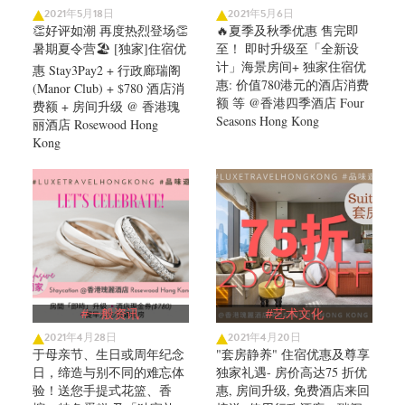
2021年5月18日
2021年5月6日
👏好评如潮 再度热烈登场👏
🔥夏季及秋季优惠 售完即
暑期夏令营🏖️ [独家]住宿优
至！ 即时升级至「全新设
计」海景房间+ 独家住宿优
惠 Stay3Pay2 + 行政廊瑞阁
惠: 价值780港元的酒店消费
(Manor Club) + $780 酒店消
额 等 @香港四季酒店 Four
费额 + 房间升级 @ 香港瑰
Seasons Hong Kong
丽酒店 Rosewood Hong
Kong
#一般资讯
#艺术文化
2021年4月28日
2021年4月20日
于母亲节、生日或周年纪念
"套房静养" 住宿优惠及尊享
日，缔造与别不同的难忘体
独家礼遇- 房价高达75 折优
验！送您手提式花篮、香
惠, 房间升级, 免费酒店来回