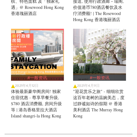
槟、特色蛋糕 及「独家礼
接送, 使用行政酒廊－瑞阁,
遇」@ Rosewood Hong Kong
价值港币780酒店餐饮及水
香港瑰丽酒店
疗消费额! | The Rosewood
Hong Kong 香港瑰丽酒店
#一般资讯
#一般资讯
2021年4月12日
2021年4月9日
体验最新豪华阁房间! 独家
"迎花赏乐之旅" - 细细欣赏
住宿优惠 - 尊享早餐升级,
这百年老树的温婉美态，度
$780 酒店消费额, 房间升级
过静谧如诗的假期 @ 香港
等 | 港岛香格里拉大酒店
美利酒店 The Murray Hong
Island shangri-la Hong Kong
Kong