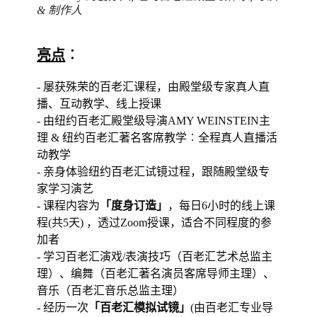
& 制作人
亮点
︰
-
屡获殊荣的百老汇课程，由殿堂级专家真人直
播、互动教学、线上授课
- 由纽约百老汇殿堂级导演AMY WEINSTEIN主
理 & 纽约百老汇著名客席教学︰全程真人直播活
动教学
- 亲身体验纽约百老汇试镜过程，跟随殿堂级专
家学习演艺
- 课程内容为
「度身订造」
，每日6小时的线上课
程(共5天) ，透过Zoom授课，适合不同程度的参
加者
- 学习百老汇演戏/表演技巧（百老汇艺术总监主
理）、编舞（百老汇著名演员客席导师主理）、
音乐（百老汇音乐总监主理）
- 经历一次
「百老汇模拟试镜」
(由百老汇专业导