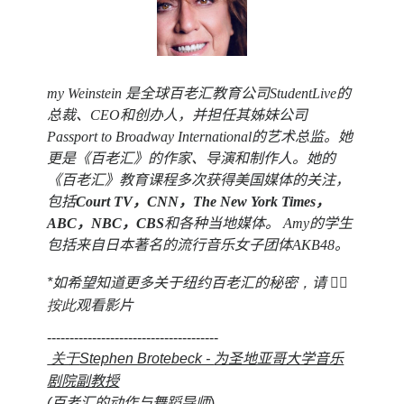
my Weinstein 是全球百老汇教育公司StudentLive的
总裁、CEO和创办人，并担任其姊妹公司
Passport to Broadway International的艺术总监。她
更是《百老汇》的作家、导演和制作人。她的
《百老汇》教育课程多次获得美国媒体的关注，
包括
Court TV，CNN，The New York Times，
ABC，NBC，CBS
和各种当地媒体。 Amy的学生
包括来自日本著名的流行音乐女子团体AKB48。
*
如希望知道更多关于纽约百老汇的秘密
，
请
👉🏻
按此
观看影片
--------------------------------------
关于
Stephen Brotebeck -
为圣地亚哥大学音乐
剧院副教授
(
百老汇的动作与舞蹈导师
)