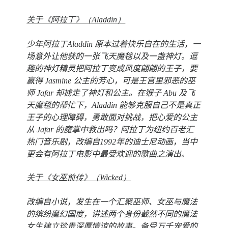
关于《阿拉丁》（Aladdin）
少年阿拉丁Aladdin 原本过着快乐自在的生活，一
场意外让他获的一张飞天魔毯以及一盏神灯。逗
趣的神灯精灵把阿拉丁变成风度翩翩的王子，要
赢得 Jasmine 公主的芳心，可是王宫里邪恶的巫
师 Jafar 却掳走了神灯和公主。在猴子 Abu 及飞
天魔毯的帮忙下，Aladdin 能够克服自己不是真正
王子的心理障碍，勇敢面对挑战，把心爱的公主
从 Jafar 的魔掌中救出吗？阿拉丁为纽约百老汇
热门音乐剧，改编自1992年的迪士尼动画，当中
更会有阿拉丁电影中最受欢迎的歌曲之演出。
关于《女巫前传》（Wicked）
改编自小说，发生在一个汇聚巫师、女巫与魔法
的缤纷魔幻国度，讲述两个身份截然不同的魔法
女生建立珍贵深厚情谊的故事。备受万千宠爱的