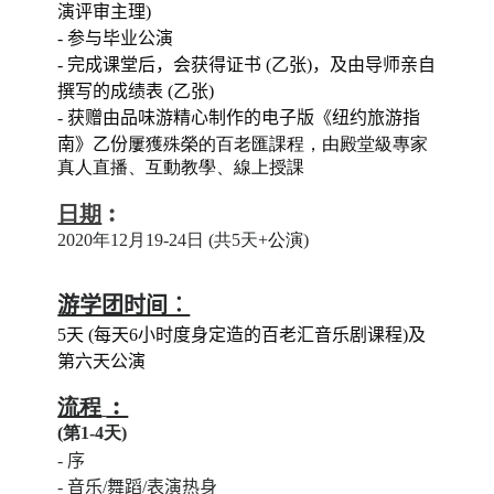
演评审主理)
- 参与毕业公演
- 完成课堂后，会获得证书 (乙张)，及由导师亲自
撰写的成绩表 (乙张)
- 获赠由品味游精心制作的电子版《纽约旅游指
南》乙份
屢獲殊榮的百老匯課程，由殿堂級專家
真人直播、互動教學、線上授課
日期
︰
2020年12月19-24日 (共5天+
公演
)
游学团时间︰
5天 (每天6小时度身定造的百老汇音乐剧课程)及
第六天公演
流程
︰
(第1-4天
)
- 序
- 音乐/舞蹈/表演热身