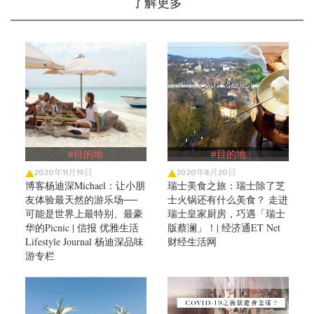
了解更多
#目的地
#目的地
2020年11月19日
2020年8月20日
博客杨迪深Michael：让小朋
瑞士美食之旅：瑞士除了芝
友体验最天然的游乐场──
士火锅还有什么美食？ 走进
可能是世界上最特别、最豪
瑞士皇家厨房，巧遇「瑞士
华的Picnic | 信报 优雅生活
版蔡澜」！| 经济通ET Net
Lifestyle Journal 杨迪深品味
财经生活网
游专栏