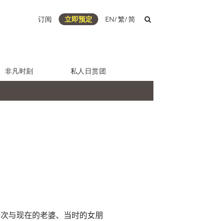
订阅
立即预定
EN
/
繁
/
简
非凡时刻
私人日赏团
一次与现在的老婆、当时的女朋