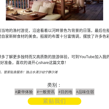
到当地的渔村游览，沿途看着以河畔景色为背景的日落，最后在
村自家新鲜食材的美食。船屋的布置十分富情调，摆放了许多色
多了解更多独特而又高质数的旅游体验，可到YouTube加入我
好准备，喜欢的请开心share这篇文章！
机、管家贴身服务！独占水清沙幼宁静沙滩
类别：
#豪华体验
#一般资讯
#目的地
#品味住宿
紧贴我们