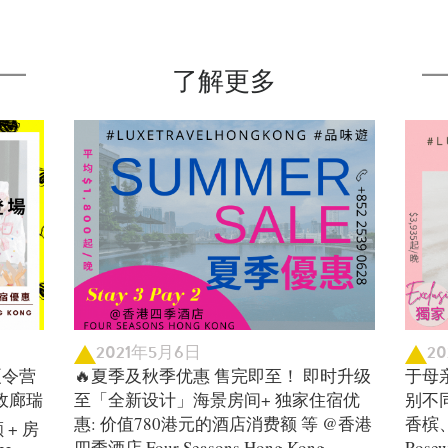
了解更多
2021年5月6日
2
夏令营
🔥夏季及秋季优惠 售完即至！ 即时升级
于母
 行政廊瑞
至「全新设计」海景房间+ 独家住宿优
别不
惠: 价值780港元的酒店消费额 等 @香港
香槟
额 + 房
四季酒店 Four Seasons Hong Kong
Rose