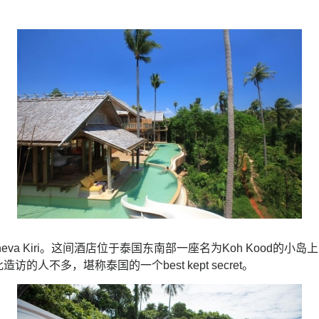
a Kiri。这间酒店位于泰国东南部一座名为Koh Kood的小岛上，岛
人不多，堪称泰国的一个best kept secret。