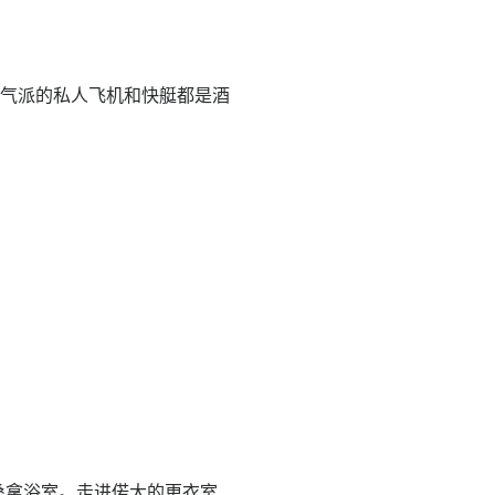
充满气派的私人飞机和快艇都是酒
桑拿浴室。走进偌大的更衣室