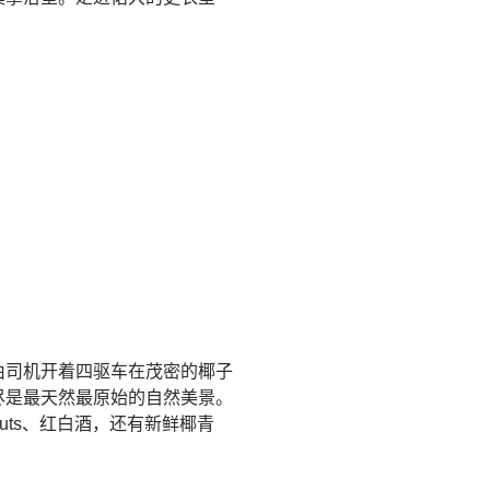
由司机开着四驱车在茂密的椰子
尽是最天然最原始的自然美景。
uts、红白酒，还有新鲜椰青