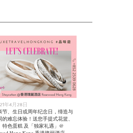
021年4月28日
亲节、生日或周年纪念日，缔造与
同的难忘体验！送您手提式花篮、
、特色蛋糕 及「独家礼遇」@
wood Hong Kong 香港瑰丽酒店