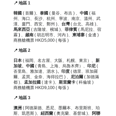
📍 地區 1
韓國
( 首爾 )、
泰國
( 曼谷、布吉 ) 、
中國
( 福
州、海口、長沙、杭州、寧波、南京、溫州、武
漢、廈門、西安、鄭州 )、
台灣
( 台北、高雄 )、
馬來西亞
( 吉隆坡、檳城 )、
菲律賓
( 馬尼拉、宿
霧
)
、
越南
( 胡志明市、河內 )、
柬埔寨
( 金邊 )
商務艙機票 HKD5,000
( 每張 )
📍 地區 2
日本
( 福岡
、
名古屋、大阪、札幌、東京）
、
新
加坡
、中國
( 青島、上海、烏魯木齊）、
印尼
(
峇里島、雅加達、泗水 )
、
印度
(
德里、班加羅
爾、孟買、金奈、海得拉巴 )
、
尼泊爾
( 加德滿
都 )
、
孟加拉國
( 達卡 )
、
斯里蘭卡
( 科倫坡 )
商務艙機票
HKD9,100
( 每張 )
📍 地區
3
澳洲
( 阿德萊德、悉尼、墨爾本、布里斯班、珀
斯、
凱恩斯 )
、
紐西蘭
( 奧克蘭
、基督城 )
、
阿聯