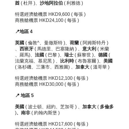
酋
( 杜拜
)、
沙地阿拉伯
( 利雅德 )
特選經濟艙機票 HKD9,600
( 每張 )
商務艙機票 HKD24,100
( 每張 )
📍地區 4
英國
( 倫敦^、曼徹斯特 )、
荷蘭
( 阿姆斯特丹 )
、
西班牙
( 馬德里、
巴塞隆納
) 、
意大利
( 米蘭
、羅馬)、
法國
( 巴黎 )、
瑞士
( 蘇黎世 )、
德國
(
法蘭克福、
慕尼黑 )
、
比利時
(
布魯塞爾 )
、
美國
(
洛杉磯、三藩市
、西雅圖) 、
加拿大
( 溫哥華 )
特選經濟艙機票
HKD12,100
( 每張 )
商務艙機票
HKD30,000
( 每張 )
📍
地區
5
美國
( 波士頓、紐約、芝加哥 ) 、
加拿大
(
多倫多
)
、
南非
( 約翰內斯堡 )
特選經濟艙機票 HKD17,600
( 每張 )