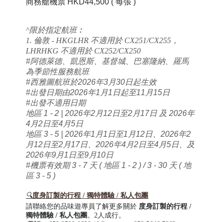
商務艙機票 HKD44,500
( 每張 )
^限於指定航班︰
1. 倫敦 - HKGLHR 不適用於 CX251/CX255，
LHRHKG 不適用於 CX252/CX250
#阿德萊德、凱恩斯、基督城
、巴塞隆納
、羅馬
為季節性服務
航班
#西雅圖
航班
於2026年3月30日起生效
#出發日期由2026年1月1日起至11月15日
#出發不適用日期
地區 1 - 2 | 2026年2月12日至2月17日 及 2026年
4月2日至4月5日
地區 3 - 5 | 2026年1月1日至1月12日、2026年2
月12日至2月17日、2026年4月2日至4月5日、及
2026年9月1日至9月10日
#機票有效期 3 - 7 天 ( 地區 1 - 2 ) / 3 - 30 天 ( 地
區 3 - 5 )
🔍
度身訂製的行程 / 獨特體驗 / 私人包團
請聯絡您的品味遊專員了解更多關於
度身訂製的行程 /
獨特體驗 / 私人包團
。2人成行。