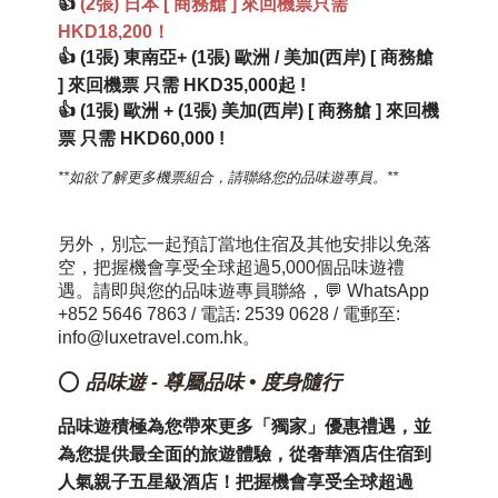
👍
(2張) 日本 [ 商務艙 ] 來回機票只需
HKD18,200！
👍 (1張) 東南亞+ (1張) 歐洲 / 美加(西岸) [ 商務艙
] 來回機票 只需 HKD35,000起 !
👍 (1張) 歐洲 + (1張) 美加(西岸) [ 商務艙 ] 來回機
票 只需 HKD60,000 !
**如欲了解
更多機票組合
，請聯絡您的品味遊專員。**
另外，
別忘一起預訂當地住宿及其他安排以免落
空，把握機會享受全球超過5,000個品味遊禮
遇。請即與您的品味遊專員聯絡，💬 WhatsApp
+852 5646 7863 / 電話: 2539 0628 / 電郵至:
info@luxetravel.com.hk。
⭕
品味遊
-
尊屬品味 • 度身隨行
品味遊積極為您帶來更多「獨家」優惠禮遇，並
為您提供最全面的旅遊體驗
，
從奢華酒店住宿到
人氣親子
五星級
酒店
！
把握機會享受全球超過