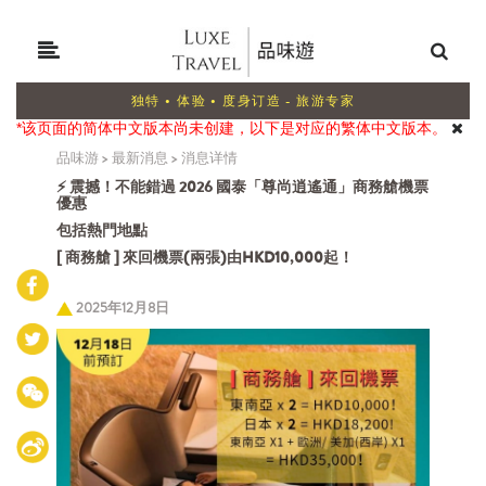
独特 • 体验 • 度身订造 - 旅游专家
*该页面的简体中文版本尚未创建，以下是对应的繁体中文版本。
品味游
>
最新消息
>
消息详情
⚡ 震撼！不能錯過 2026 國泰「尊尚逍遙通」商務艙機票
優惠
包括熱門地點
[ 商務艙 ] 來回機票(兩張)由HKD10,000起！
2025年12月8日