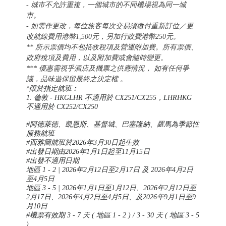
-
城市
不允許重複，一個城市的不同機場視為同一城
市。
- 如需作更改，每位旅客每次交易須繳付重新訂位／更
改航線費用港幣1,500元，另加行政費港幣250元。
** 所示票價均不包括收稅項及營運附加費。所有票價、
政府稅項及費用，以及附加費或會隨時變更。
*** 優惠需視乎酒店及機票之供應情況， 如有任何爭
議，品味遊保留最終之決定權 。
^限於指定航班︰
1. 倫敦 - HKGLHR 不適用於 CX251/CX255，LHRHKG
不適用於 CX252/CX250
#阿德萊德、凱恩斯、基督城、巴塞隆納、羅馬為季節性
服務航班
#西雅圖航班於2026年3月30日起生效
#出發日期由2026年1月1日起至11月15日
#出發不適用日期
地區 1 - 2 | 2026年2月12日至2月17日 及 2026年4月2日
至4月5日
地區 3 - 5 | 2026年1月1日至1月12日、2026年2月12日至
2月17日、2026年4月2日至4月5日、及2026年9月1日至9
月10日
#機票有效期 3 - 7 天 ( 地區 1 - 2 ) / 3 - 30 天 ( 地區 3 - 5
)