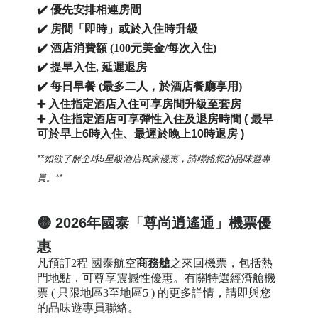
✔️ 優先安排相連房間
✔️ 房間「即時」或於入住時升級
✔️ 酒店消費額 (100元美金/每次入住)
✔️ 提早入住, 延遲退房
✔️ 每日早餐 (最多二人，於酒店餐廳享用)
➕
入住指定酒店入住可享房間升級至套房
➕
入住指定酒店可享彈性入住及退房時間 ( 最早
可於早上6時入住、最遲於晚上10時退房 )
**如欲了解
全球
5星級
酒店獨家優惠
，請聯絡您的品味遊專
員。**
🟡 2026年國泰「尊尚逍遙通」機票優
惠
凡預訂
2
程
國泰航空
商務
艙
之來回機票，包括熱
門地點，可尊享震撼性優惠。有關特選經濟艙機
票 ( 只限地區3至地區5 ) 的更多詳情，
請即與您
的品味遊專員聯絡
。