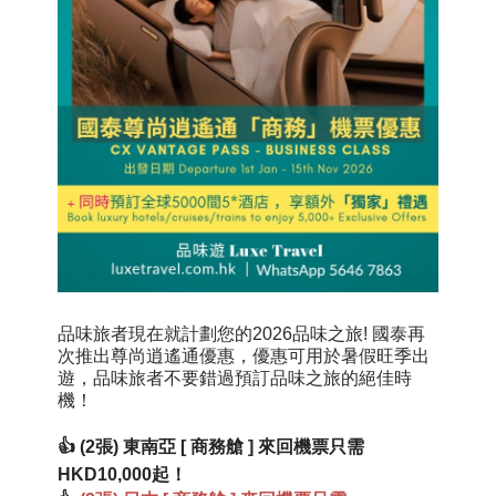
品味旅者現在就計劃您的2026品味之旅! 國泰再
次推出尊尚逍遙通優惠，優惠可用於暑假旺季出
遊，品味旅者不要錯過預訂
品味之旅的絕佳時
機！
👍 (2張) 東南亞 [ 商務艙 ] 來回機票只需
HKD10,000起！