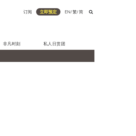
订阅
立即预定
EN
/
繁
/
简
非凡时刻
私人日赏团