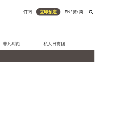
订阅
立即预定
EN
/
繁
/
简
非凡时刻
私人日赏团