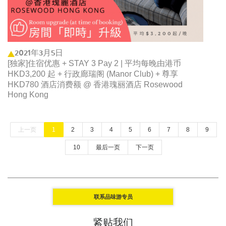
2021年3月5日
[独家]住宿优惠 + STAY 3 Pay 2 | 平均每晚由港币
HKD3,200 起 + 行政廊瑞阁 (Manor Club) + 尊享
HKD780 酒店消费额 @ 香港瑰丽酒店 Rosewood
Hong Kong
上一页
1
2
3
4
5
6
7
8
9
10
最后一页
下一页
联系品味游专员
紧贴我们