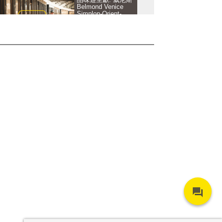
Belmond Venice
Simplon-Orient-
Express
品味遊呈獻: 馬爾代
夫 Joali
I Travel Because 旅
行的艺术 2018
Forum
品味游呈献：东北海
道冬季之旅