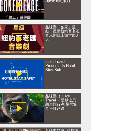
团5天 (特別版)
品味游「独家」呈
献：星级纽约百老汇
音乐剧线上游学团3
天
Luxe Travel
Presents Is Hotel
Stay Safe
品味游（ Luxe
Travel ）呈献让思
想去旅行-坦桑尼亚
及卢旺达篇
品味遊呈獻: 威尼斯