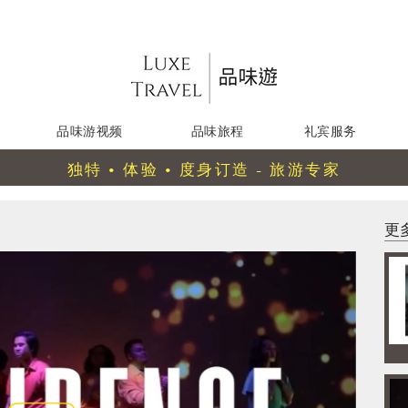
品味游视频
品味旅程
礼宾服务
独特 • 体验 • 度身订造 - 旅游专家
更