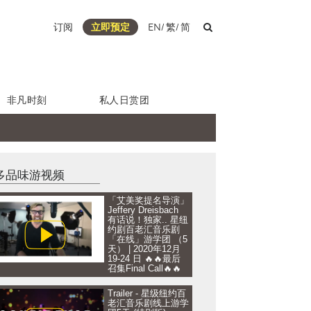
订阅
立即预定
EN
/
繁
/
简
非凡时刻
私人日赏团
多品味游视频
「艾美奖提名导演」
Jeffery Dreisbach
有话说！独家.. 星纽
约剧百老汇音乐剧
「在线」游学团 （5
天） | 2020年12月
19-24 日 🔥🔥最后
召集Final Call🔥🔥
Trailer - 星级纽约百
老汇音乐剧线上游学