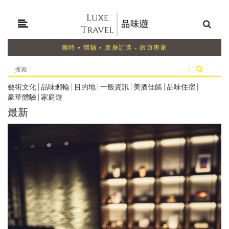
獨特 • 體驗 • 度身訂造 - 旅遊專家
|
藝術文化
|
品味郵輪
|
目的地
|
一般資訊
|
美酒佳餚
|
品味住宿
|
豪華體驗
|
家庭遊
最新