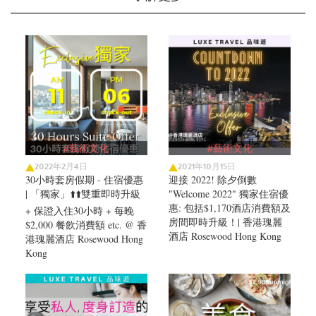
#藝術文化
#藝術文化
2022年2月4日
2021年10月15日
30小時套房假期 - 住宿優惠
迎接 2022! 除夕倒數
| 「獨家」⬆️⬆️雙重即時升級
"Welcome 2022" 獨家住宿優
惠: 包括$1,170酒店消費額及
+ 保證入住30小時 + 每晚
房間即時升級！| 香港瑰麗
$2,000 餐飲消費額 etc. @ 香
酒店 Rosewood Hong Kong
港瑰麗酒店 Rosewood Hong
Kong