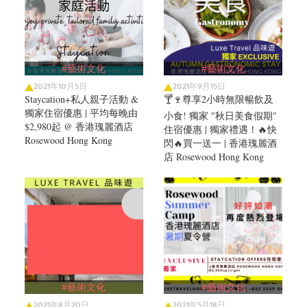
#藝術文化
#藝術文化
2021年10月5日
2021年9月15日
Staycation+私人親子活動 &
🍸🍷尊享2小時無限暢飲及
獨家住宿優惠 | 平均每晚由
小食! 獨家 "秋日美食假期"
$2,980起 @ 香港瑰麗酒店
住宿優惠 | 獨家禮遇！🔥快
Rosewood Hong Kong
閃🔥買一送一 | 香港瑰麗酒
店 Rosewood Hong Kong
#藝術文化
#藝術文化
2021年8月20日
2021年5月18日