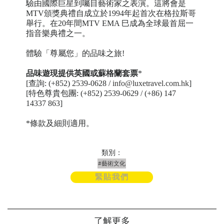
驗由國際巨星到囑目藝術家之表演。這將會是
MTV頒獎典禮自成立於1994年起首次在格拉斯哥
舉行。在20年間MTV EMA 巳成為全球最首屈一
指音樂典禮之一。
體驗「尊屬您」的品味之旅!
品味遊現提供英國或蘇格蘭套票
*
[查詢: (+852) 2539-0628 /
info@luxetravel.com.hk
]
[特色尊貴包團: (+852) 2539-0629 / (+86) 147
14337 863]
*條款及細則適用。
類別：
#藝術文化
緊貼我們
了解更多