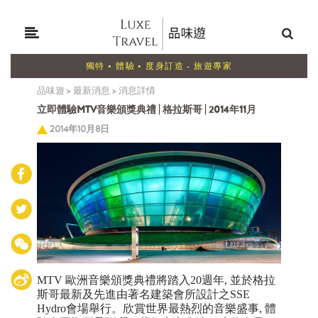
獨特 • 體驗 • 度身訂造 - 旅遊專家
品味遊
>
最新消息
>
消息詳情
立即體驗MTV音樂頒獎典禮 | 格拉斯哥 | 2014年11月
2014年10月8日
MTV 歐洲音樂頒獎典禮將踏入20週年, 並於格拉
斯哥最新及先進由著名建築會所設計之SSE
Hydro會場舉行。欣賞世界最熱烈的音樂盛事, 體