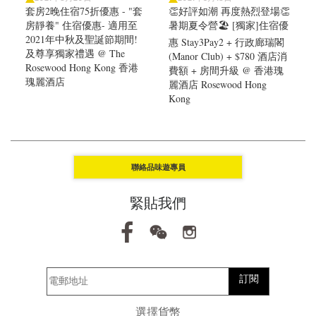
套房2晚住宿75折優惠 - "套
👏好評如潮 再度熱烈登場👏
房靜養" 住宿優惠- 適用至
暑期夏令營🏖️ [獨家]住宿優
2021年中秋及聖誕節期間!
惠 Stay3Pay2 + 行政廊瑞閣
及尊享獨家禮遇 @ The
(Manor Club) + $780 酒店消
Rosewood Hong Kong 香港
費額 + 房間升級 @ 香港瑰
瑰麗酒店
麗酒店 Rosewood Hong
Kong
聯絡品味遊專員
緊貼我們
訂閱
選擇貨幣