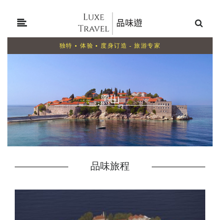
独特 • 体验 • 度身订造 - 旅游专家
黑山
品味旅程