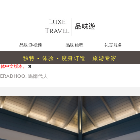
品味游视频
品味旅程
礼宾服务
独特 • 体验 • 度身订造 - 旅游专家
繁体中文版本。
 MERADHOO, 馬爾代夫