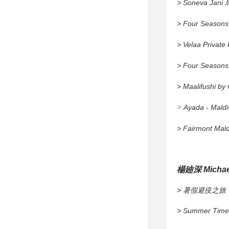
> Soneva Jan
> Four Season
> Velaa Priva
> Four Seaso
> Maalifushi
Ayada - Mal
>
> Fairmont M
楊廸深 Michael
>
暑假避疫之旅 
>
Summer 