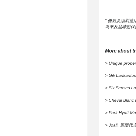
*
條款及細則適
為準及品味遊保
More about tr
> Unique proper
> Gili Lankan
> Six Senses
> Cheval Blan
> Park Hyatt 
> Joali, 馬爾代