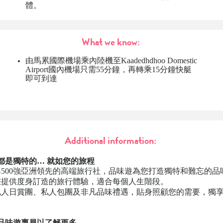
體。
What we know:
由馬累國際機場乘內陸機至
Kaadedhdhoo Domestic
Airport國內機場
只需55分鐘，再轉乘15分鐘快艇
即可到達
Additional information:
都是獨特的…
就如您的旅程
500強亞洲領先的高端旅行社，品味遊為您打造獨特和難忘的品
您提供度身訂造的旅行體驗，適合每個人生階段。
私人日賞團、私人包團及非凡品味禮遇，貼身照顧您的需要，獨
品味遊專員以了解更多。