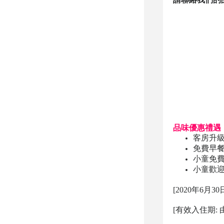
品味
優惠禮遇
客房升級（由
免費早餐
小童
免
小童歡
[2020年6月3
[有效入住期: 