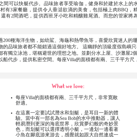
之間可以
快艇
代步。品味旅者享受瑜伽，健身和於建於水上的
假村有3家餐廳，提供令人垂涏欲滴的美食，包括極上肉BBQ，
n美食。還有2間酒吧，提供西班牙小吃和精釀雞尾酒。而您的管家將
過200種海洋生物，如幼鯊、海龜和熱帶魚等，喜愛欣賞迷人的
物的品味旅者都不能錯過這個好地方。 這幽靜的頂級度假島嶼只
都有獨立泳池，堪稱避世的理想之地。並劃分水上屋、沙灘屋2
以船代步，提供私密空間。每座Villa的面積都有兩、三千平方尺
What we love:
每座Villa的面積都有兩、三千平方尺，非常寛敞
舒適。
在這裏一定要試試潛水和划艇，是耳目一新的體
驗。當中有一部名為Sea Bob的水中推動器，讓人
輕易潛到更深的海底世界，欣賞夢幻般的奇妙景
色，而划艇可以選擇透明小艇，一邊划一邊看著
小魚在腳底游來游去，感覺就如跟大自然連成一