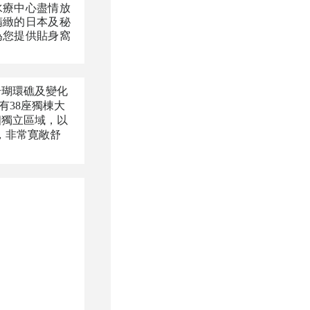
水療中心盡情放
精緻的日本及秘
為您提供貼身窩
珊瑚環礁及變化
有38座獨棟大
個獨立區域，以
，非常寛敞舒