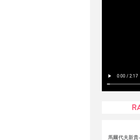
R
馬爾代夫新貴- 