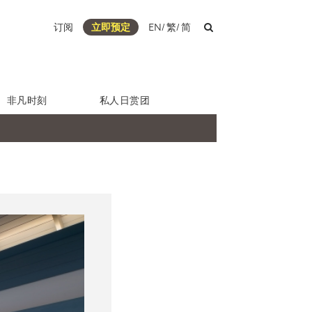
订阅
立即预定
EN
/
繁
/
简
非凡时刻
私人日赏团