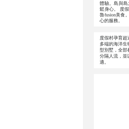
體驗。島與島
鬆身心。 度
魯fusio
心的服務。
度假村孕育超
多端的海洋生
型別墅，全部
分隔人流，並
適。