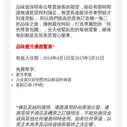
品味遊深明各位尊貴旅客的期望，能在有限時間
讓無邊慾望得到滿足，無需長途跋涉舟車勞頓才
到達景點， 所以我們能為您度身訂造獨一無二
的品味之旅，擁抱最佳時刻，打造專屬您的「特
色尊貴包團」，全天候緊貼您的每個需要，確保
每刻都是良辰美景賞心樂事。
品味蜜月優惠驚喜
*
有效入住期：2014年4月1日至2015年3月31日
免費尊享:
蜜月果盤
入住當日於別墅內以鮮花作佈置
蛋糕乙個 (半磅)
*條款及細則適用。優惠適用於由香港出發。優
惠需視乎酒店及機票之訂購情況，不能兌換現金
或與其他任何優惠同時使用。如有任何爭議，以
英文本為準及品味遊保留最終之決定權 。