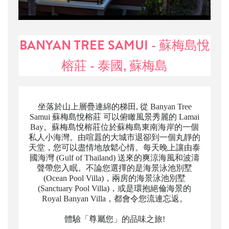
BANYAN TREE SAMUI - 蘇梅島悅
榕莊 - 泰國, 蘇梅島
坐落於山上層疊連綿的梯田, 從 Banyan Tree
Samui 蘇梅島悅榕莊 可以俯瞰風景秀麗的 Lamai
Bay。蘇梅島悅榕莊位於蘇梅島東南海岸的一個
私人小海灣。由喧囂的大城市退卻到一個丸靜的
天堂，您可以盡情地放鬆心情。每天晚上讓由泰
國海灣 (Gulf of Thailand) 送來的爽涼海風和波濤
聲帶您入眠。不論您選擇的是海景泳池別墅
(Ocean Pool Villa)，兩房的海景泳池別墅
(Sanctuary Pool Villa)，或是環抱絕倫海景的
Royal Banyan Villa，都會令您流連忘返。
體驗「尊屬您」的品味之旅!