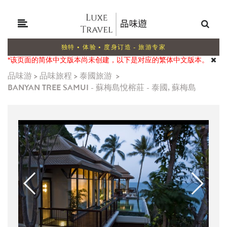
独特 • 体验 • 度身订造 - 旅游专家
*该页面的简体中文版本尚未创建，以下是对应的繁体中文版本。
品味游
>
品味旅程
>
泰國旅游
>
BANYAN TREE SAMUI - 蘇梅島悅榕莊 - 泰國, 蘇梅島