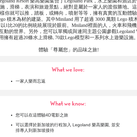
goland Resort 樂高樂園集合了Legoland Park，水上樂園和
設施，滑梯，表演和旅遊景點，絕對是屬於一家人的渡假勝地。
樣你就可以推，踏板，或轉向，噴射等等，擁有真實的互動體驗
go 積木為材的建築。其中Miniland 用了超過 3000 萬顆 Lego
以1比20的比例統統展現於眼前。Mniland裡面的人，火車和飛
動的世界。另外，您可以單獨或與連同主題公園參觀Legoland Wate
用擁有超過20條水上滑梯, 70款Lego模型和一系列水上遊樂設施
體驗「尊屬您」的品味之旅!
What we love:
一家人樂而忘返
What we know:
您可以在這體驗4D電影之旅
可以選擇於新加坡的行程加入 Legoland 樂高樂園, 並安
排專人到新加坡接待