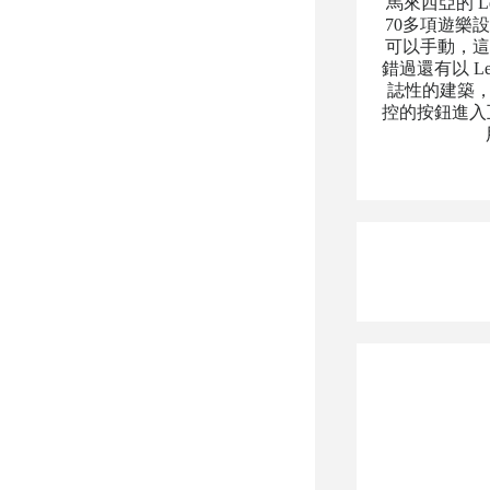
馬來西亞的 Le
70多項遊樂
可以手動，這
錯過還有以 Le
誌性的建築，
控的按鈕進入互