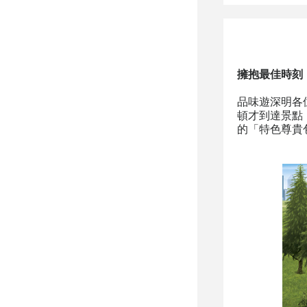
擁抱最佳時刻
品味遊深明各
頓才到達景點
的「特色尊貴