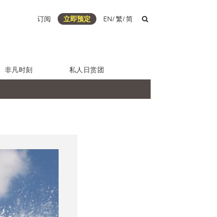
订阅
立即预定
EN
/
繁
/
简
非凡时刻
私人日赏团