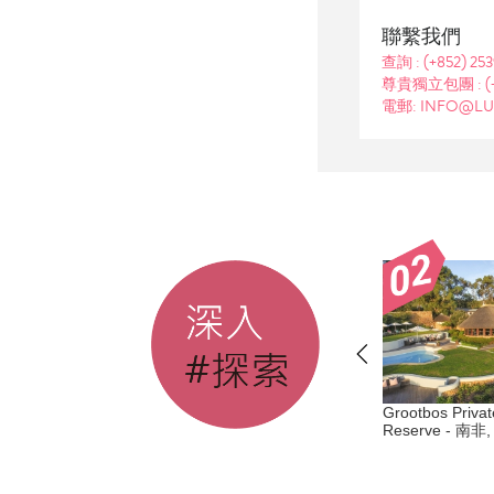
聯繫我們
查詢 :
(+852) 25
尊貴獨立包團 :
(
電郵: INFO@LU
en Triangle
Six Senses Duxton - 新加坡, 丹
Grootbos Private
 and Resort - 清
Reserve - 南非,
戎巴葛
納塔拉度假村 -