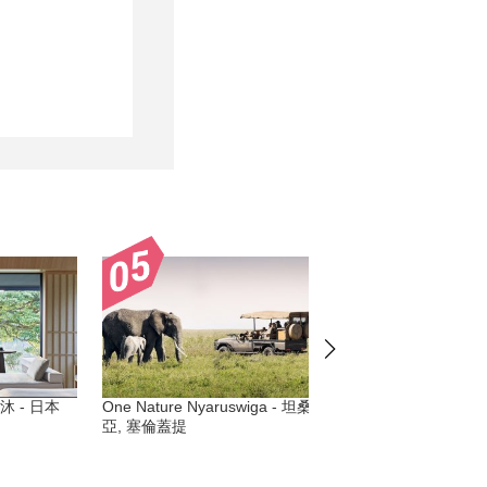
 - 日本
One Nature Nyaruswiga - 坦桑尼
Alila Jabal Akhdar -
亞, 塞倫蓋提
拉伯聯合大公國), 阿曼