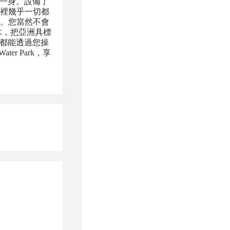
酒店於一身。設備了
這裡幾乎一切都
。您當然不會
 積木，把亞洲具標
機都能透過您操
r Park，享
。