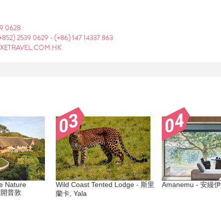
39 0628
+852) 2539 0629
-
(+86) 147 14337 863
XETRAVEL.COM.HK
 Nature
Wild Coast Tented Lodge - 斯里
Amanemu - 安縵伊沐
 開普敦
蘭卡, Yala