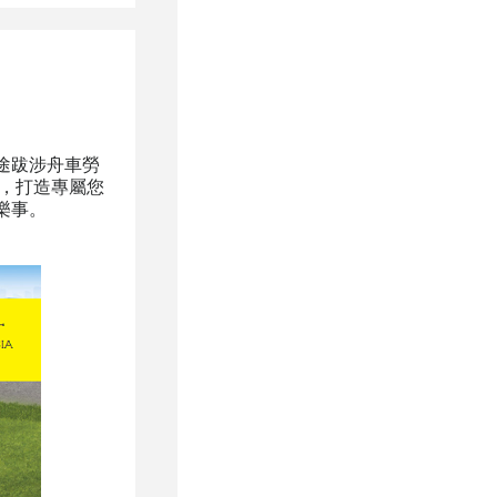
途跋涉舟車勞
刻，打造專屬您
樂事。