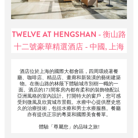
TWELVE AT HENGSHAN - 衡山路
十二號豪華精選酒店 - 中國, 上海
酒店位於上海的國際大都會區，四周環繞著餐
廳、咖啡店、精品店、畫廊和新裝潢的藝術建築
物。在衡山路的林蔭下體驗城市別樹一幟的一
面。酒店的171間客房內都有柔和的裝飾物配以
亞洲風格的室內設計。打開特大的窗戶，您可感
受到微風及欣賞城市景觀。水療中心提供歷史悠
久的治療技術，包括水療和男士水療服務。餐廳
亦有提供正宗的粵菜和國際美食餐單。
體驗「尊屬您」的品味之旅!