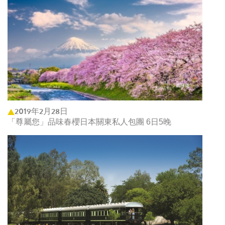
2019年2月28日
「尊屬您」品味春櫻日本關東私人包團 6日5晚