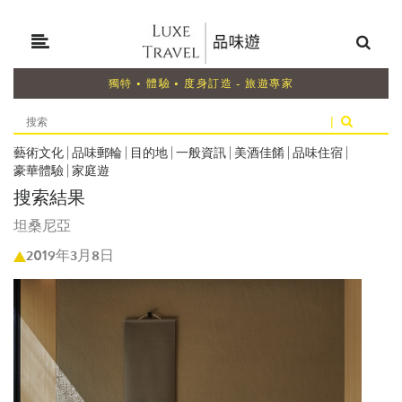
獨特 • 體驗 • 度身訂造 - 旅遊專家
|
藝術文化
|
品味郵輪
|
目的地
|
一般資訊
|
美酒佳餚
|
品味住宿
|
豪華體驗
|
家庭遊
搜索結果
坦桑尼亞
2019年3月8日