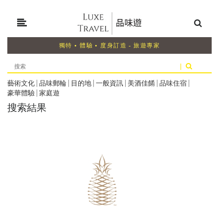
獨特 • 體驗 • 度身訂造 - 旅遊專家
|
藝術文化
|
品味郵輪
|
目的地
|
一般資訊
|
美酒佳餚
|
品味住宿
|
豪華體驗
|
家庭遊
搜索結果