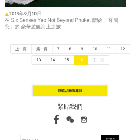
2013年9月10日
在 Six Senses Yao Noi Beyond Phuket 體驗 「尊屬
您」的 豪華遊艇海上之旅
上一頁
第一頁
7
8
9
10
11
12
13
14
15
16
下一頁
聯絡品味遊專員
緊貼我們