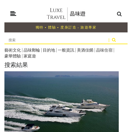
獨特 • 體驗 • 度身訂造 - 旅遊專家
|
藝術文化
|
品味郵輪
|
目的地
|
一般資訊
|
美酒佳餚
|
品味住宿
|
豪華體驗
|
家庭遊
搜索結果