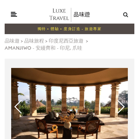
獨特 • 體驗 • 度身訂造 - 旅遊專家
品味遊
>
品味旅程
>
印度尼西亞旅遊
>
AMANJIWO - 安縵齊和 - 印尼, 爪哇