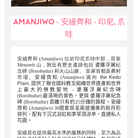
AMANJIWO - 安縵齊和 - 印尼, 爪
哇
安縵齊和 (
Amanjiwo)
位於印尼爪哇中部，背靠
Menoreh 山，附近有歷史遺跡包括
婆羅浮屠
紀
念碑 (
Borobudur)
和火山山脈、 皇家首都及農村
市場。
安縵齊和 (
Amanjiwo)
面向
the Kedu
Plain
, 提供了聯合國科教文組織世界遺產
和世界
上最大的佛教聖地 -
婆羅浮屠
紀念碑
(
Borobudur)
最清晰
的景色，
更與
婆羅浮屠
紀念
碑 (
Borobudur)
距離只有約25分鐘的路程。
安縵
齊和 (
Amanjiwo)
36間套房呈兩道優美的新月形
排列，配有下沉式浴缸和茅草頂涼亭，直通私人
花園。
安縵居在提供最高水準的服務的同時，至力為品