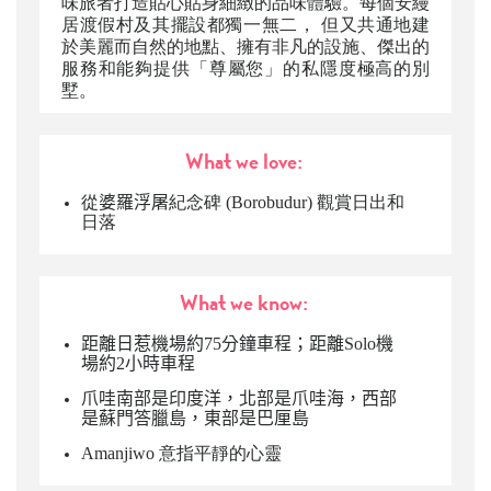
味旅者打造貼心貼身細緻的品味體驗。每個安縵
居渡假村及其擺設都獨一無二， 但又共通地建
於美麗而自然的地點、擁有非凡的設施、傑出的
服務和能夠提供「尊屬您」的私隱度極高的別
墅。
What we love:
從
婆羅浮屠
紀念碑 (
Borobudur)
觀賞日出和
日落
What we know:
距離日惹機場約75分鐘車程；距離Solo機
場約2小時車程
爪哇南部是印度洋，北部是爪哇海，西部
是蘇門答臘島，東部是巴厘島
Amanjiwo 意指平靜的心靈