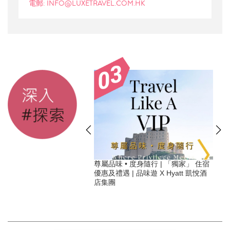
電郵: INFO@LUXETRAVEL.COM.HK
】2026必住可持續旅遊奢
尊屬品味 • 度身隨行 | 「獨家」 住宿
讓旅行變得特別有意義
優惠及禮遇 | 品味遊 X Hyatt 凱悅酒
店集團