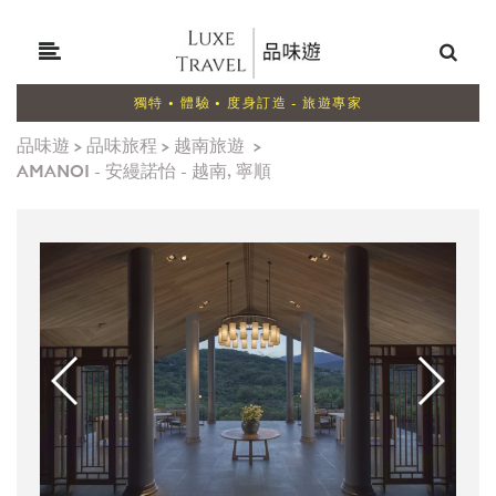
獨特 • 體驗 • 度身訂造 - 旅遊專家
品味遊
>
品味旅程
>
越南旅遊
>
AMANOI - 安縵諾怡 - 越南, 寧順