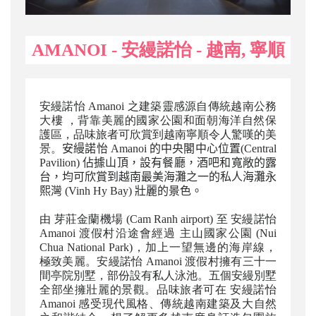
AMANOI - 安縵諾怡 - 越南, 寧順
安縵諾怡 Amanoi 之建築靈感源自傳統越南公務
大樓 ，背靠美麗的國家公園和面朝海洋自然保
護區，品味旅者可欣賞到
越南
寧順令人驚嘆的美
景。
安縵諾怡 Amanoi 的中央閣中心位置(Central
Pavilion) 佔據山頂，設有餐廳，酒吧和寬敞的露
台，均可欣賞到
越南
最美海灘之一的私人海灘
永
熙灣
(Vinh Hy Bay) 壯麗的景色。
由 芽莊金蘭機場 (Cam Ranh airport) 至 安縵諾怡
Amanoi 渡假村沿途會經過 主山國家公園 (Nui
Chua National Park)，加上一望無邊的海岸線，
極致美麗。安縵諾怡 Amanoi 渡假村擁有三十一
間亭院別墅，部份設有私人泳池。五個安縵別墅
全部坐擁壯麗的景觀。品味旅者可在 安縵諾怡
Amanoi 感受現代風格、傳統越南建築及大自然