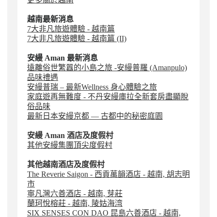
越南
最新消息
7大非凡旅遊體驗 - 越南篇
7大非凡旅遊體驗 - 越南篇 (II)
安縵 Aman
最新消息
遠離俗世繁囂的小島之旅 -安縵普羅 (Amanpulo)
品味禮遇
安縵普瑞 – 最新Wellness 身心體驗之旅
家庭遊再無難度 - 不丹安縵庫拉全新套房盡顯脫
俗品味
最新日本安縵京都 — 古都中的秘密庭園
安縵 Aman 酒店及度假村
其他安縵集團頂尖度假村
其他
越南
酒店及度假村
The Reverie Saigon - 西貢萬韻酒店 - 越南, 胡志明
市
寧凡灣六善酒店 - 越南, 芽莊
蘭珂悅榕莊 - 越南, 陵姑海湾
SIX SENSES CON DAO 昆島六善酒店 - 越南,