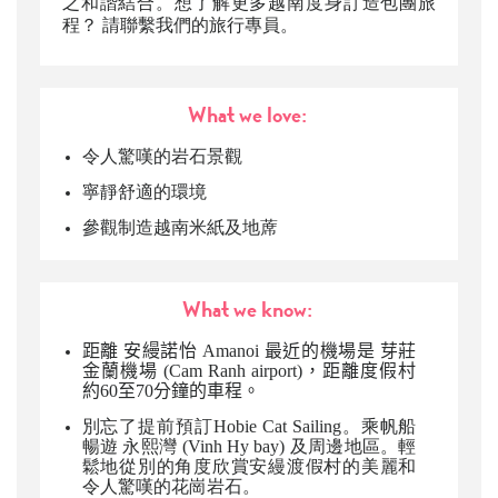
之和諧結合。想了解更多越南度身訂造包團旅
程？ 請聯繫我們的旅行專員。
What we love:
令人驚嘆的岩石景觀
寧靜舒適的環境
參觀制造越南米紙及地蓆
What we know:
距離 安縵諾怡 Amanoi 最近的機場是 芽莊
金蘭機場 (Cam Ranh airport)，距離度假村
約60至70分鐘的車程。
別忘了提前預訂Hobie Cat Sailing。乘帆船
暢遊 永熙灣 (Vinh Hy bay) 及周邊地區。輕
鬆地從別的角度欣賞安縵渡假村的美麗和
令人驚嘆的花崗岩石。