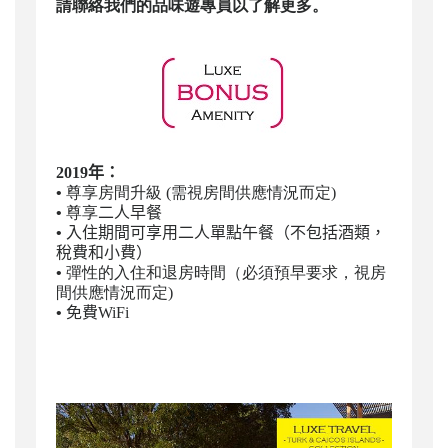
請聯絡我們的品味遊專員以了解更多。
2019年：
•
尊享房間升級 (需視房間供應情況而定)
•
尊享
二人早餐
•
入住期間可
享用二人單點午餐（不包括酒類，
稅費和小費）
•
彈性的入住和退房時間（必須預早要求，視房
間供應情況而定)
•
免費WiFi