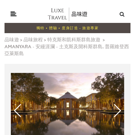
獨特 • 體驗 • 度身訂造 - 旅遊專家
品味遊
>
品味旅程
>
特克斯和凱科斯群島旅遊
>
AMANYARA - 安縵涯瀾 - 土克斯及開科斯群島, 普羅維登西
亞萊斯島