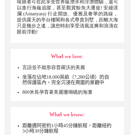
味旅者可在此享受世界級潛水和浮潛體驗，還可
以進行海龜追蹤，甚至觀賞鯨魚大遷徙! 安縵涯
瀾 (Amanyara) 行走開放、優雅及奢華的路線，
提供露天的亭台樓閣和各式尊貴別墅，距離大海
只是幾步之遙，讓您時刻享受清風送爽和浪濤在
眼前浮動!
What we love:
言語並不能形容普羅沃的美麗
坐落在佔地18,000英畝（7,280公頃）的自
然保護區內，完全沉浸在周圍的景觀中
800米長孕育著美麗珊瑚礁的海灘
What we know:
距離邁阿密約1小時45分鐘航程，
距離紐約
3小時30分鐘航程