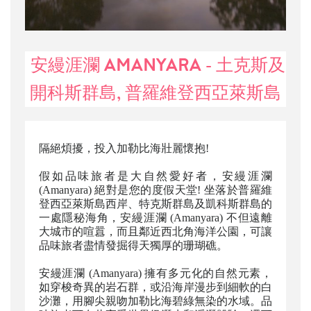
安縵涯瀾 AMANYARA - 土克斯及
開科斯群島, 普羅維登西亞萊斯島
隔絕煩擾，投入加勒比海壯麗懷抱!
假如品味旅者是大自然愛好者，安縵涯瀾
(Amanyara) 絕對是您的度假天堂! 坐落於普羅維
登西亞萊斯島西岸、特克斯群島及凱科斯群島的
一處隱秘海角，安縵涯瀾 (Amanyara) 不但遠離
大城市的喧囂，而且鄰近西北角海洋公園，可讓
品味旅者盡情發掘得天獨厚的珊瑚礁。
安縵涯瀾 (Amanyara) 擁有多元化的自然元素，
如穿梭奇異的岩石群，或沿海岸漫步到細軟的白
沙灘，用腳尖親吻加勒比海碧綠無染的水域。品