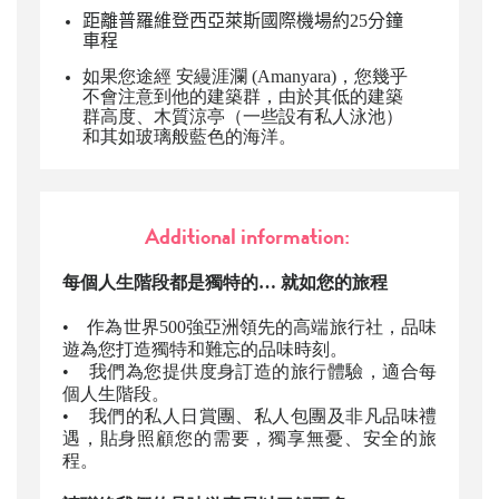
距離
普羅維登西亞萊斯國際機場約25分鐘
車程
如果您途經
安縵涯瀾
(Amanyara)，您幾乎
不會注意到他的建築群，由於其低的建築
群高度、木質涼亭（一些設有私人泳池）
和其如玻璃般藍色的海洋。
Additional information:
每個人生階段都是獨特的… 就如您的旅程
• 作為世界500強亞洲領先的高端旅行社，品味
遊為您打造獨特和難忘的品味時刻。
• 我們為您提供度身訂造的旅行體驗，適合每
個人生階段。
• 我們的私人日賞團、私人包團及非凡品味禮
遇，貼身照顧您的需要，獨享無憂、安全的旅
程。