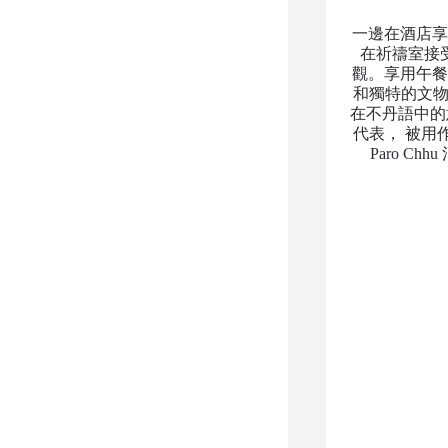
一邊在酒店享
在祈禱室接
觀。享用午餐
和獨特的文物，
在不丹語中的
代表， 被用作
Paro 