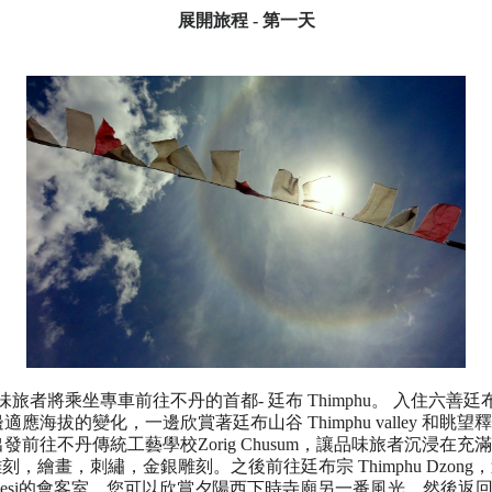
展開旅程 - 第一天
旅者將乘坐專車前往不丹的首都- 廷布 Thimphu。 入住六善
廷
適應海拔的變化，一邊欣賞著廷布山谷 Thimphu valley 和眺
發前往不丹傳統工藝學校Zorig Chusum，讓品味旅者沉浸在
刻，繪畫，刺繡，金銀雕刻。之後前往廷布宗 Thimphu Dzong
k Desi的會客室。您可以欣賞夕陽西下時寺廟另一番風光，然後返