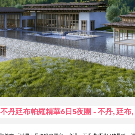
不丹廷布帕羅精華6日5夜團 - 不丹, 廷布,