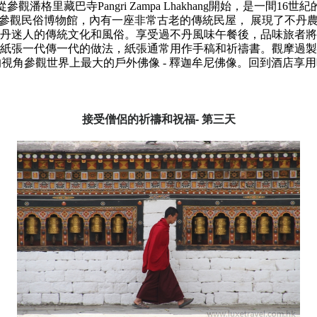
從參觀潘格里藏巴寺
Pangri Zampa Lhakhang
開始，是一間
16
世紀
參觀民俗博物館，內有一座非常古老的傳統民屋， 展現了不丹
丹迷人的傳統文化和風俗。享受過不丹風味午餐後，品味旅者將
紙張一代傳一代的做法，紙張通常用作手稿和祈禱書。觀摩過製
的視角參觀世界上最大的戶外佛像
-
釋迦牟尼佛像。回到酒店
享
用
接受僧侶的祈禱和祝福
-
第三天