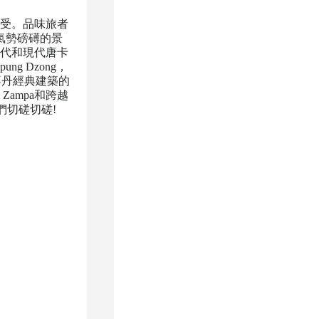
受。品味旅者
氣勢磅礡
的景
代和現代唐卡
g Dzong，
不丹經典建築的
Zampa和跨越
們切磋切磋!