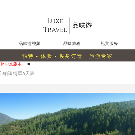
品味游视频
品味旅程
礼宾服务
独特 • 体验 • 度身订造 - 旅游专家
繁体中文版本。
布帕羅精華6天團