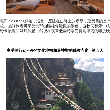
宗Jele Dzong開始，這是一座建在山脊上的堡壘，建築目的
梭。品味旅者可享受北部山區雄偉壯觀的景色，游牧民和犛牛牧
野餐後返回酒店休息，然後在夜幕低垂時享受特別準備的印度晚
享受
健行到
文化地標
和最神聖的佛教寺廟
-
第五天
不丹的