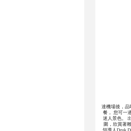
達機場後，品味
餐， 您可一邊
迷人景色。 出
圍，欣賞著雕
領導人Dru