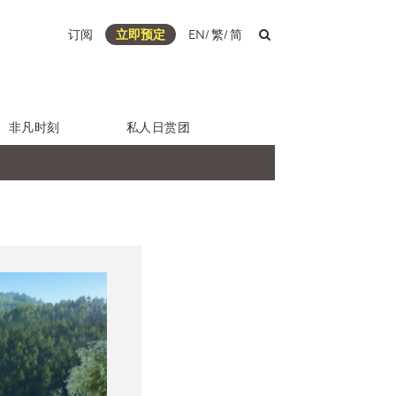
订阅
立即预定
EN
/
繁
/
简
非凡时刻
私人日赏团