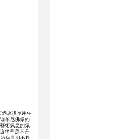
布
酒店後享用午
望釋迦牟尼佛像的
充滿藝術氣息的氛
，這堡壘是不丹
回酒店享用不丹