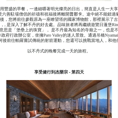
用豐盛的早餐，一邊細嚼著明光燦亮的日出，簡直是人生一大享
受六善駐場僧侶的祈禱和祝福後將離開
普那卡
。途中絕不能錯過
後，您將前往參觀原為一座瞭望塔的國家博物館，那裡展示了古
, 是深入了解不丹的好去處。品味旅者將再繼續遊覽日蓬堡Rinpun
意思是「堡壘上的珠寶」， 是不丹最為知名的寺廟之一，也是
政府行政辦公室，坐擁Paro Valley的迷人景致。通過吊橋Nyamai 
Chhu 河後前往帕羅嘗試傳統的射箭運動，您還可以挑戰當地人，和他
以不丹式的晚餐完成一天的旅程。
享受
健行到
杰樂宗
-
第四天