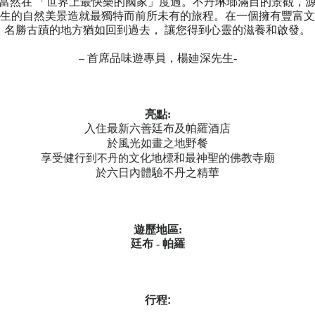
當然在 「世界上最快樂的國家」度過。不丹琳瑯滿目的景觀，
生的自然美景造就最獨特而前所未有的旅程。在一個擁有豐富文
名勝古蹟的地方猶如回到過去，
讓您得到心靈的滋養和啟發
。
–
首席品味遊專員，楊廸深先生-
亮點:
入住最新六善廷布及帕羅酒店
於風
光如畫之地野餐
享受健行到
文化地標
和最神聖的佛教寺廟
不丹的
於
六日內體驗不丹之精華
遊歷地區:
廷布 - 帕羅
行程
: