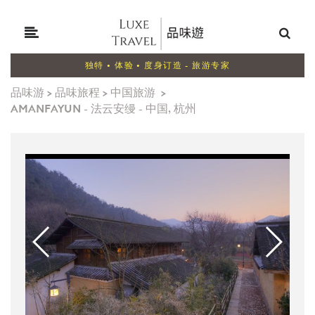
独特 • 体验 • 度身订造 - 旅游专家
品味游
>
品味旅程
>
中国旅游
>
AMANFAYUN - 法云安缦 - 中国, 杭州