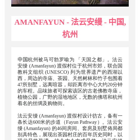
AMANFAYUN - 法云安缦 - 中国,
杭州
中国
杭州被马可勃罗喻为 「天国之都」。法云
安缦 (Amanfayun) 渡假村位于杭州市郊，联合国
教科文组织 (UNESCO) 列为世界遗产的西湖以
西，周边的寺庙、茶园、天然树林和竹子包围着
47所别墅，远离喧嚣，却距离市中心大约20分钟
的车程。品味旅者可探索该区的古老佛教寺庙，
植物公园，广野的湿地地区，无数的佛塔和杭州
着名的丝绸及购物街。
法云安缦 (Amanfayun) 渡假村设计彷古，备有一
条长达600米的步道（Fayun Pathway）。法云安
缦 (Amanfayun) 的46间房间、套房及别墅佈局都
别具特色，展现出茶园村庄的百年历史同时，以