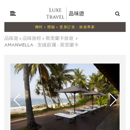
獨特 • 體驗 • 度身訂造 - 旅遊專家
品味遊
>
品味旅程
>
斯里蘭卡旅遊
>
AMANWELLA - 安縵蔚瀾 - 斯里蘭卡