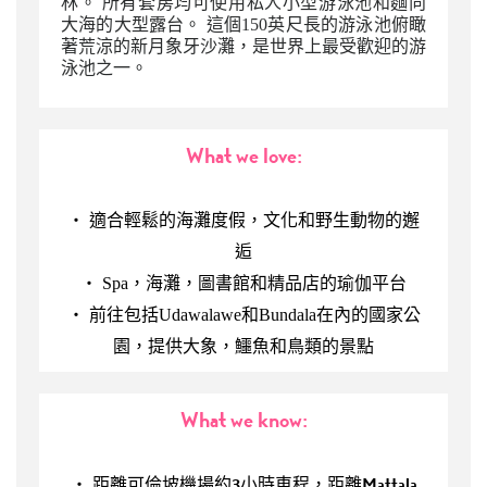
林。 所有套房均可使用私人小型游泳池和麵向
大海的大型露台。 這個150英尺長的游泳池俯瞰
著荒涼的新月象牙沙灘，是世界上最受歡迎的游
泳池之一。
What we love:
‧ 適合輕鬆的海灘度假，文化和野生動物的邂
逅
‧ Spa，海灘，圖書館和精品店的瑜伽平台
‧ 前往包括Udawalawe和Bundala在內的國家公
園，提供大象，鱷魚和鳥類的景點
What we know:
‧
距離可倫坡機場約3小時車程，距離Mattala