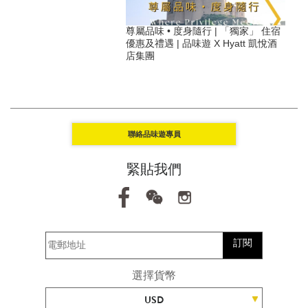
】2026必住可持續旅遊奢
尊屬品味 • 度身隨行 | 「獨家」 住宿
讓旅行變得特別有意義
優惠及禮遇 | 品味遊 X Hyatt 凱悅酒
店集團
聯絡品味遊專員
緊貼我們
訂閱
選擇貨幣
USD