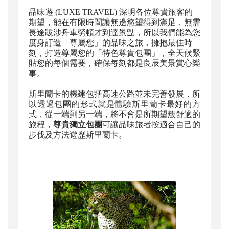
品味遊 (LUXE TRAVEL) 深明各位尊貴旅客的
期望，能在有限時間讓無邊慾望得到滿足，無需
長途跋涉舟車勞頓才到達景點，所以我們能為您
度身訂造「尊屬您」的品味之旅，擁抱最佳時
刻，打造尊屬您的「特色尊貴包團」，全天候緊
貼您的每個需要，確保每刻都是良辰美景賞心樂
事。
斯里蘭卡的機建包括高速公路並未完善發展，所
以透過包團的形式就是體驗斯里蘭卡最好的方
式，從一端到另一端，將不會是所期望般舒適的
旅程，
尊貴獨立包團
可讓品味旅者按適合自己的
步伐及方法遊歷斯里蘭卡。