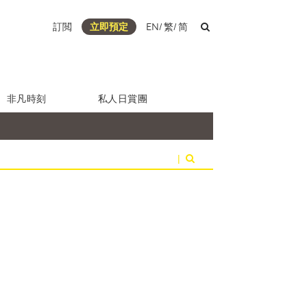
訂閲
立即預定
EN
/
繁
/
简
非凡時刻
私人日賞團
|