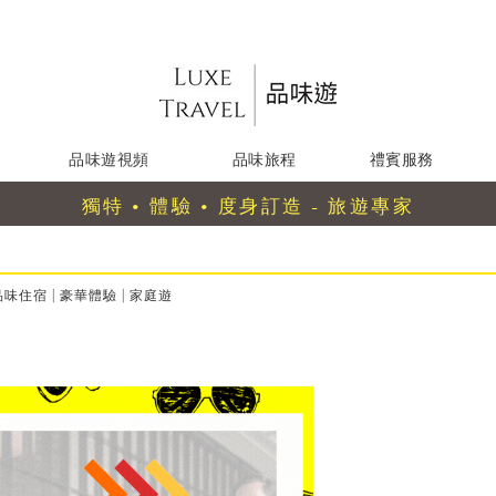
品味遊視頻
品味旅程
禮賓服務
獨特 • 體驗 • 度身訂造 - 旅遊專家
品味住宿
|
豪華體驗
|
家庭遊