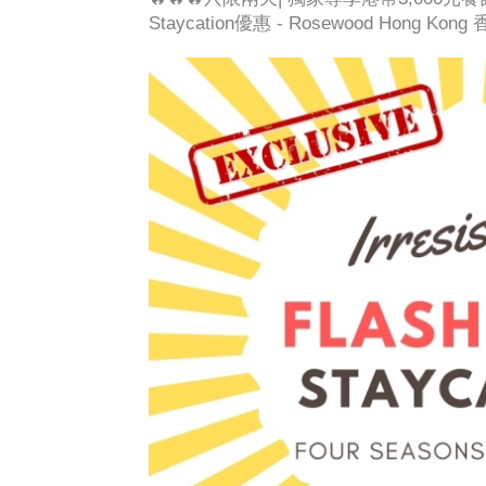
Staycation優惠 - Rosewood Hong Ko