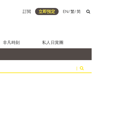
訂閲
立即預定
EN
/
繁
/
简
非凡時刻
私人日賞團
|