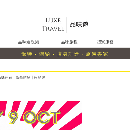
品味遊視頻
品味旅程
禮賓服務
獨特 • 體驗 • 度身訂造 - 旅遊專家
品味住宿
|
豪華體驗
|
家庭遊