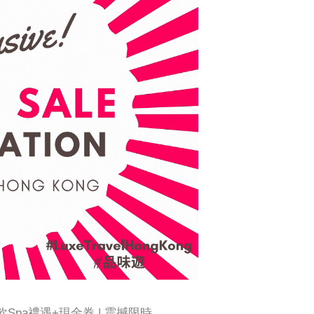
餐飲Spa禮遇+現金券 | 震撼限時