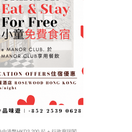
均每晚由港幣HKD3,200 起 + 行政廊瑞閣