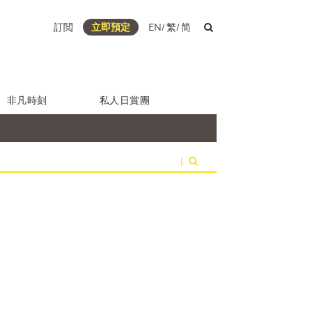
訂閲
立即預定
EN
/
繁
/
简
非凡時刻
私人日賞團
|