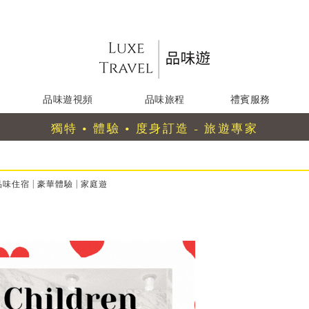
品味遊視頻
品味旅程
禮賓服務
獨特 • 體驗 • 度身訂造 - 旅遊專家
品味住宿
|
豪華體驗
|
家庭遊