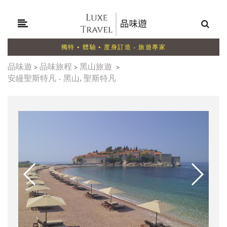
獨特 • 體驗 • 度身訂造 - 旅遊專家
品味遊
>
品味旅程
>
黑山旅遊
>
安縵聖斯特凡 - 黑山, 聖斯特凡