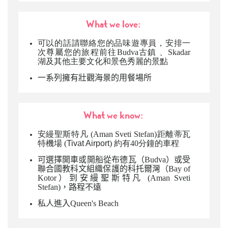
What we love:
可以的話請聯絡您的品味遊專員，安排一
次尊屬您的旅程前往Budva古鎮 、Skadar
湖及其他主要文化和景色秀麗的景點
一系列擁有壯觀海景
的用餐場所
What we know:
安縵聖斯特凡 (Aman Sveti Stefan)距離蒂瓦
特機場 (
Tivat Airport
) 約有40分鐘的車程
可選擇開車或開船從布德瓦（Budva）或受
聯合國教科文組織保護的科托爾灣（Bay of
Kotor）到
安縵聖斯特凡 (Aman Sveti
Stefan
)，路程不遠
私人進入Queen's Beach