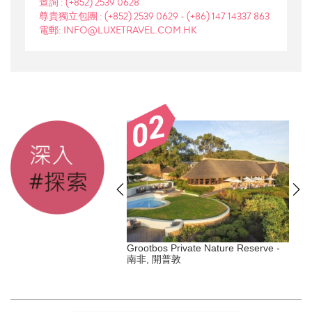
查詢 :
(+852) 2539 0628
尊貴獨立包團 :
(+852) 2539 0629
-
(+86) 147 14337 863
電郵: INFO@LUXETRAVEL.COM.HK
s Duxton - 新加坡, 丹戎巴
Grootbos Private Nature Reserve -
南非, 開普敦
Y