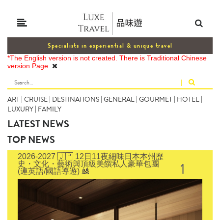
Specialists in experiential & unique travel
*The English version is not created. There is Traditional Chinese
version Page.
|
ART
|
CRUISE
|
DESTINATIONS
|
GENERAL
|
GOURMET
|
HOTEL
|
LUXURY
|
FAMILY
LATEST NEWS
TOP NEWS
2026-2027 🇯🇵 12日11夜細味日本本州歷
1
史・文化・藝術與頂級美饌私人豪華包團
(連英語/國語導遊) 🎎