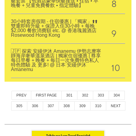
8
艇套票 【包酒店豪華快艇接送 • 住宿 • 早
晚餐 + 兒童免費餐飲 • 指定體驗】
30小時套房假期 - 住宿優惠 | 「獨家」⬆️⬆️
雙重即時升級 + 保證入住30小時 + 每晚
9
$2,000 餐飲消費額 etc. @ 香港瑰麗酒店
Rosewood Hong Kong
🇯🇵 探索 安縵伊沐 Amanemu 伊勢志摩寧
靜海岸奢華溫泉酒店 | 獨家住宿優惠 | 尊享
每日早餐 + 晚餐 + 每日一次免費特色私人
10
特色體驗 及 更多! @ 日本 安縵伊沐
Amanemu
PREV
FIRST PAGE
301
302
303
304
305
306
307
308
309
310
NEXT
Talk to our Luxe Travel Specialist