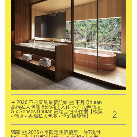
✈️ 2026 不丹直航最新航線 🆕 不丹 Bhutan
高端私人包團 6日5夜 | 入住 不丹六善酒店
2
Six Senses Bhutan 高端全包式住宿【機票
• 酒店 • 專屬私人包團 • 全酒店餐飲】
獨家 🆕 2026冬季限定住宿優惠「住7晚付
5晚」及「住9晚付7晚」| 不丹 Bhutan 安