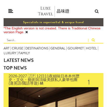
Specialists in experiential & unique travel
*The English version is not created. There is Traditional Chinese
version Page.
|
ART
|
CRUISE
|
DESTINATIONS
|
GENERAL
|
GOURMET
|
HOTEL
|
LUXURY
|
FAMILY
LATEST NEWS
TOP NEWS
2026-2027 🇯🇵 12日11夜細味日本本州歷
1
史・文化・藝術與頂級美饌私人豪華包團
(連英語/國語導遊) 🎎