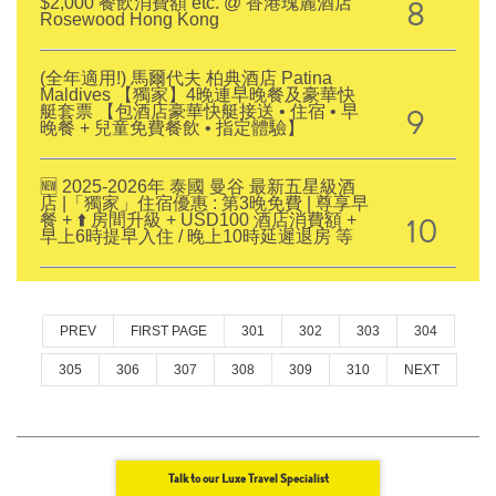
8
$2,000 餐飲消費額 etc. @ 香港瑰麗酒店
Rosewood Hong Kong
(全年適用!) 馬爾代夫 柏典酒店 Patina
Maldives 【獨家】4晚連早晚餐及豪華快
9
艇套票 【包酒店豪華快艇接送 • 住宿 • 早
晚餐 + 兒童免費餐飲 • 指定體驗】
🆕 2025-2026年 泰國 曼谷 最新五星級酒
店 |「獨家」住宿優惠 : 第3晚免費 | 尊享早
10
餐 + ⬆️ 房間升級 + USD100 酒店消費額 +
早上6時提早入住 / 晚上10時延遲退房 等
PREV
FIRST PAGE
301
302
303
304
305
306
307
308
309
310
NEXT
Talk to our Luxe Travel Specialist