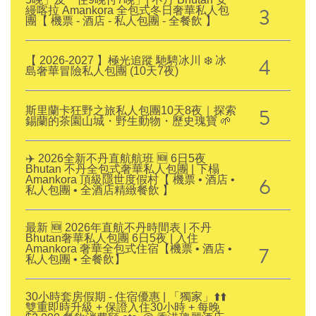
3
縵喀拉 Amankora 全包式冬日奢華私人包
團【 機票 - 酒店 - 私人包團 - 全餐飲 】
4
【 2026-2027 】極光追蹤 馳騁冰川 ❄️ 冰
島奢華冒險私人包團 (10天7夜)
5
斯里蘭卡狂野之旅私人包團10天8夜｜探索
錫蘭的茶園山城・野生動物・歷史瑰寶 🌱
✈️ 2026全新不丹直航航班 🆕 6日5夜
Bhutan 不丹全包式奢華私人包團 | 下榻
6
Amankora 頂級隱世度假村【 機票 • 酒店 •
私人包團 • 全酒店精緻餐飲 】
最新 🆕 2026年直航不丹時間表 | 不丹
Bhutan奢華私人包團 6日5夜 | 入住
7
Amankora 奢華全包式住宿【機票 • 酒店 •
私人包團 • 全餐飲】
30小時套房假期 - 住宿優惠 | 「獨家」⬆️⬆️
雙重即時升級 + 保證入住30小時 + 每晚