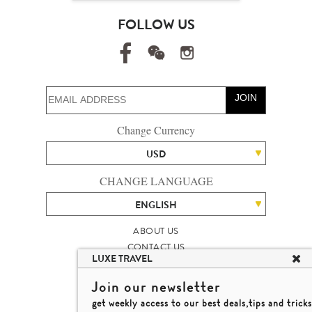
FOLLOW US
JOIN
Change Currency
USD
CHANGE LANGUAGE
ENGLISH
ABOUT US
CONTACT US
LUXE TRAVEL
TALENT
LUXURY TRAVEL SITE MAP
Join our newsletter
MICHAEL'S TRAVEL TALK
get weekly access to our best deals,tips and tricks
TERMS & CONDITIONS