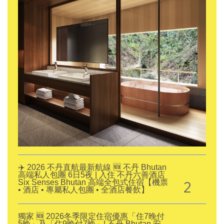
✈️ 2026 不丹直航最新航線 🆕 不丹 Bhutan
高端私人包團 6日5夜 | 入住 不丹六善酒店
2
Six Senses Bhutan 高端全包式住宿【機票
• 酒店 • 專屬私人包團 • 全酒店餐飲】
獨家 🆕 2026冬季限定住宿優惠「住7晚付
5晚」及「住9晚付7晚」| 不丹 Bhutan 安