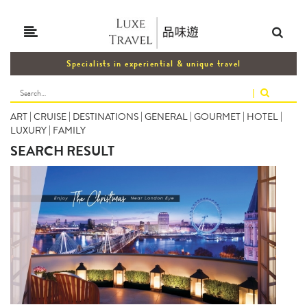
Specialists in experiential & unique travel
|
ART
|
CRUISE
|
DESTINATIONS
|
GENERAL
|
GOURMET
|
HOTEL
|
LUXURY
|
FAMILY
SEARCH RESULT