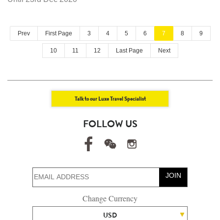
Prev
First Page
3
4
5
6
7
8
9
10
11
12
Last Page
Next
Talk to our Luxe Travel Specialist
FOLLOW US
JOIN
Change Currency
USD