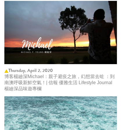
Thursday, April 2, 2020
博客楊廸深Michael：親子避疫之旅，幻想當去咗 ：到
南澳呼吸新鮮空氣！| 信報 優雅生活 Lifestyle Journal
楊廸深品味遊專欄