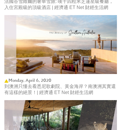
法國谷雪維爾的奢華雪旅: 嘆十四粒米芝蓮星級餐廳，
入住宮殿級的頂級酒店 | 經濟通 ET Net 財經生活網
Monday, April 6, 2020
到澳洲只懂去看悉尼歌劇院、黃金海岸？南澳洲其實還
有這樣的絕景！| 經濟通 ET Net 財經生活網