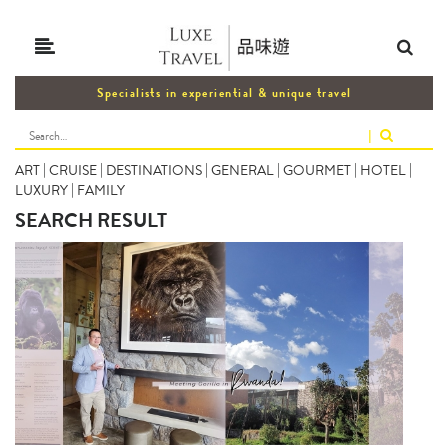
Specialists in experiential & unique travel
|
ART
|
CRUISE
|
DESTINATIONS
|
GENERAL
|
GOURMET
|
HOTEL
|
LUXURY
|
FAMILY
SEARCH RESULT