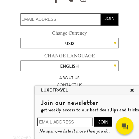
JOIN
Change Currency
USD
CHANGE LANGUAGE
ENGLISH
ABOUT US
CONTACT US
LUXE TRAVEL
TALENT
LUXURY TRAVEL SITE MAP
Join our newsletter
MICHAEL'S TRAVEL TALK
get weekly access to our best deals,tips and tricks
TERMS & CONDITIONS
© 2026 LUXE TRAVEL LIMITED
JOIN
LICENCE NO. 353662
No spam,we hate it more than you do.
LEARN MORE
DISCOVER LUXURY TRAVEL IN A DIFFERENT WAY 發現與探索豪華旅遊