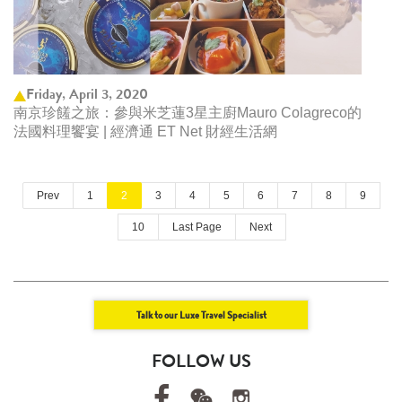
Friday, April 3, 2020
南京珍饈之旅：參與米芝蓮3星主廚Mauro Colagreco的
法國料理饗宴 | 經濟通 ET Net 財經生活網
Prev
1
2
3
4
5
6
7
8
9
10
Last Page
Next
Talk to our Luxe Travel Specialist
FOLLOW US